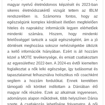
magyar nyelvű életmódorvos képzését és 2023-ban
sikeres életmódszakértő vizsgát tettem az IBLM
rendszerében is. Számomra fontos, hogy az
egészségünk komplex kérdéseit illetően megfelelően
hiteles és naprakész információk legyen elérhetőek
mindenki számára. Hiszem, hogy mindenki
felelősséggel tartozik a saját egészségéért, ám a jó
döntések meghozása sokszor nehézségekbe ütközik
a kellő információk hiányában. Ezért is áll hozzám
közel a MOTE tevékenysége, és emiatt csatlakoztam
az egyesülethez 2022-ben. A 2024-es évtől kiemelten
foglalkoztat a nők lelki egészsége, így tudásomat és
tapasztalaimat felhasználva holisztikus női coachkènt
segítem a hozzám fordulókat. Ennek keretében
támogató női köröket indítottam a Dániában élő
magyar nők részére. Ezek az alkalmak ingyenesen,
adományos alapon működnek, több helyszínen Dánia
szerte. A csatlakozás lehetősége folyamatos. A női