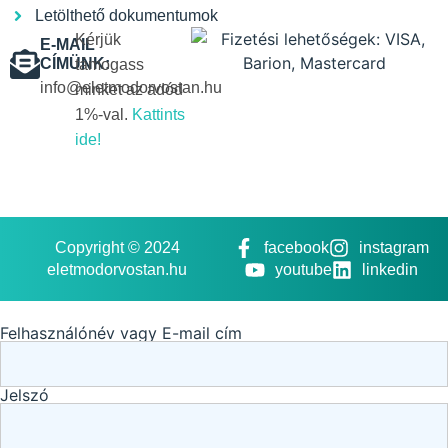
Letölthető dokumentumok
Kérjük
E-MAIL
CÍMÜNK:
támogass
info@eletmodorvostan.hu
minket az adód
1%-val.
Kattints
ide!
Copyright © 2024
facebook
instagram
eletmodorvostan.hu
youtube
linkedin
Felhasználónév vagy E-mail cím
Jelszó