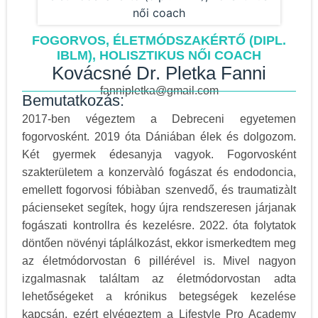
FOGORVOS, ÉLETMÓDSZAKÉRTŐ (DIPL.
IBLM), HOLISZTIKUS NŐI COACH
Kovácsné Dr. Pletka Fanni
fannipletka@gmail.com
Bemutatkozás:
2017-ben végeztem a Debreceni egyetemen
fogorvosként. 2019 óta Dániában élek és dolgozom.
Két gyermek édesanyja vagyok. Fogorvosként
szakterületem a konzervàló fogászat és endodoncia,
emellett fogorvosi fóbiàban szenvedő, és traumatizàlt
pácienseket segítek, hogy újra rendszeresen járjanak
fogászati kontrollra és kezelésre. 2022. óta folytatok
döntően növényi táplálkozást, ekkor ismerkedtem meg
az életmódorvostan 6 pillérével is. Mivel nagyon
izgalmasnak találtam az életmódorvostan adta
lehetőségeket a krónikus betegségek kezelése
kapcsán, ezért elvégeztem a Lifestyle Pro Academy