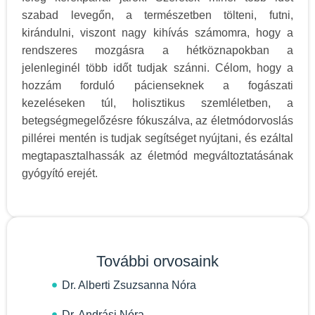
szabad levegőn, a természetben tölteni, futni,
kirándulni, viszont nagy kihívás számomra, hogy a
rendszeres mozgásra a hétköznapokban a
jelenleginél több időt tudjak szánni. Célom, hogy a
hozzám forduló pácienseknek a fogászati
kezeléseken túl, holisztikus szemléletben, a
betegségmegelőzésre fókuszálva, az életmódorvoslás
pillérei mentén is tudjak segítséget nyújtani, és ezáltal
megtapasztalhassák az életmód megváltoztatásának
gyógyító erejét.
További orvosaink
Dr. Alberti Zsuzsanna Nóra
Dr. Andrási Nóra