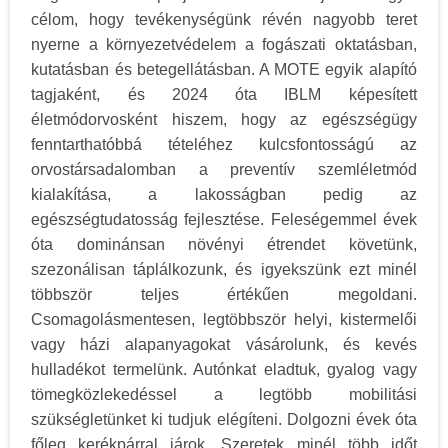
célom, hogy tevékenységünk révén nagyobb teret
nyerne a környezetvédelem a fogászati oktatásban,
kutatásban és betegellátásban. A MOTE egyik alapító
tagjaként, és 2024 óta IBLM képesített
életmódorvosként hiszem, hogy az egészségügy
fenntarthatóbbá tételéhez kulcsfontosságú az
orvostársadalomban a preventív szemléletmód
kialakítása, a lakosságban pedig az
egészségtudatosság fejlesztése. Feleségemmel évek
óta dominánsan növényi étrendet követünk,
szezonálisan táplálkozunk, és igyekszünk ezt minél
többször teljes értékűen megoldani.
Csomagolásmentesen, legtöbbször helyi, kistermelői
vagy házi alapanyagokat vásárolunk, és kevés
hulladékot termelünk. Autónkat eladtuk, gyalog vagy
tömegközlekedéssel a legtöbb mobilitási
szükségletünket ki tudjuk elégíteni. Dolgozni évek óta
főleg kerékpárral járok. Szeretek minél több időt