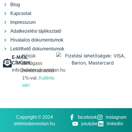
Blog
Kapcsolat
Impresszum
Adatkezelési tájékoztató
Hivatalos dokumentumok
Letölthető dokumentumok
Kérjük
E-MAIL
CÍMÜNK:
támogass
info@eletmodorvostan.hu
minket az adód
1%-val.
Kattints
ide!
Copyright © 2024
facebook
instagram
eletmodorvostan.hu
youtube
linkedin