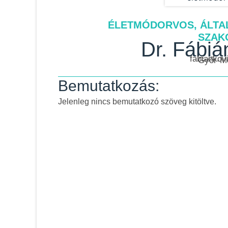
ÉLETMÓDORVOS, ÁLTA
SZAK
Dr. Fábiá
fabianko
Győr-M
Bemutatkozás:
Jelenleg nincs bemutatkozó szöveg kitöltve.