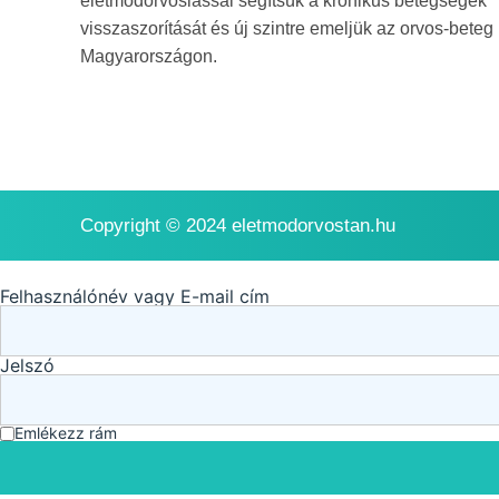
életmódorvoslással segítsük a krónikus betegségek
visszaszorítását és új szintre emeljük az orvos-beteg
Magyarországon.
Copyright © 2024 eletmodorvostan.hu
Felhasználónév vagy E-mail cím
Jelszó
Emlékezz rám