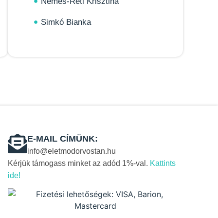
Nemes-Réti Krisztina
Simkó Bianka
E-MAIL CÍMÜNK:
info@eletmodorvostan.hu
Kérjük támogass minket az adód 1%-val.
Kattints
ide!