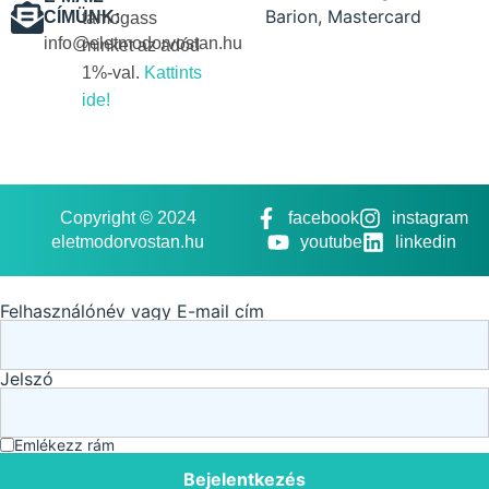
CÍMÜNK:
támogass
info@eletmodorvostan.hu
minket az adód
1%-val.
Kattints
ide!
Copyright © 2024
facebook
instagram
eletmodorvostan.hu
youtube
linkedin
Felhasználónév vagy E-mail cím
Jelszó
Emlékezz rám
Bejelentkezés