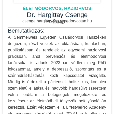
ÉLETMÓDORVOS, HÁZIORVOS
Dr. Hargittay Csenge
csenge.hargittay@eletmodorvostan.hu
Pest megye
2023
Bemutatkozás:
A Semmelweis Egyetem Családorvosi Tanszékén
dolgozom, részt veszek az oktatásban, kutatásban,
publikálásban és rendelek az egyetemi háziorvosi
praxisban, ahol prevenciós és életmódorvosi
tanácsokat is adunk. 2023-ban védtem meg PhD
fokozatomat, amely a depresszió, szorongás és a
szénhidrát-háztartás közti kapcsolatot vizsgálta.
Mindig is érdekelt a páciensek holisztikus, komplex
szemléletű ellátása és nagyobb hangsúlyt szerettem
volna fordítani a betegségek megelőzésre és
kezelésére az életmódbeli tényezők befolyásolásán
keresztül. Ezért végeztem el a LifestylePro Academy
életmódorvos képzését, majd 2023-ban letettem az