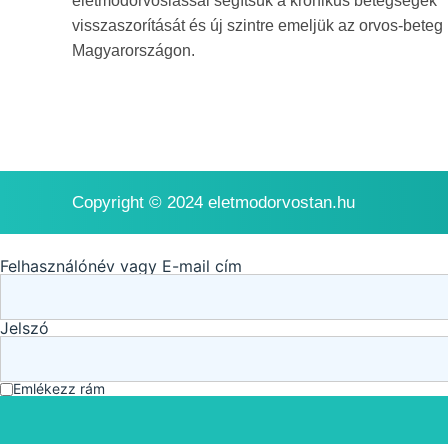
életmódorvoslással segítsük a krónikus betegségek
visszaszorítását és új szintre emeljük az orvos-beteg
Magyarországon.
Copyright © 2024 eletmodorvostan.hu
Felhasználónév vagy E-mail cím
Jelszó
Emlékezz rám