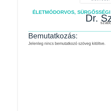
ÉLETMÓDORVOS, SÜRGŐSSÉGI
Dr. S
szab
Bemutatkozás:
Jelenleg nincs bemutatkozó szöveg kitöltve.