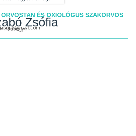
 ORVOSTAN ÉS OXIOLÓGUS SZAKORVOS
zabó Zsófia
ozsoc@gmail.com
Pest megye
2024