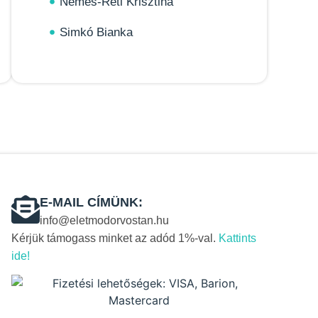
Nemes-Réti Krisztina
Simkó Bianka
E-MAIL CÍMÜNK:
info@eletmodorvostan.hu
Kérjük támogass minket az adód 1%-val.
Kattints
ide!