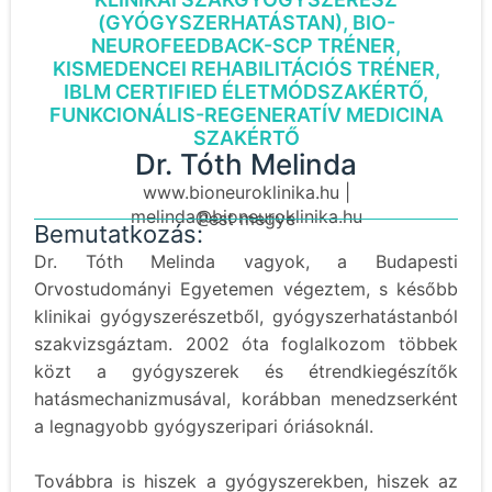
(GYÓGYSZERHATÁSTAN), BIO-
NEUROFEEDBACK-SCP TRÉNER,
KISMEDENCEI REHABILITÁCIÓS TRÉNER,
IBLM CERTIFIED ÉLETMÓDSZAKÉRTŐ,
FUNKCIONÁLIS-REGENERATÍV MEDICINA
SZAKÉRTŐ
Dr. Tóth Melinda
www.bioneuroklinika.hu |
melinda@bioneuroklinika.hu
Pest megye
Bemutatkozás:
Dr. Tóth Melinda vagyok, a Budapesti
Orvostudományi Egyetemen végeztem, s később
klinikai gyógyszerészetből, gyógyszerhatástanból
szakvizsgáztam. 2002 óta foglalkozom többek
közt a gyógyszerek és étrendkiegészítők
hatásmechanizmusával, korábban menedzserként
a legnagyobb gyógyszeripari óriásoknál.
Továbbra is hiszek a gyógyszerekben, hiszek az