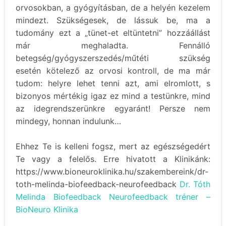
orvosokban, a gyógyításban, de a helyén kezelem
mindezt. Szükségesek, de lássuk be, ma a
tudomány ezt a „tünet-et eltüntetni” hozzáállást
már meghaladta. Fennálló
betegség/gyógyszerszedés/műtéti szükség
esetén kötelező az orvosi kontroll, de ma már
tudom: helyre lehet tenni azt, ami elromlott, s
bizonyos mértékig igaz ez mind a testünkre, mind
az idegrendszerünkre egyaránt! Persze nem
mindegy, honnan indulunk…
Ehhez Te is kelleni fogsz, mert az egészségedért
Te vagy a felelős. Erre hivatott a Klinikánk:
https://www.bioneuroklinika.hu/szakembereink/dr-
toth-melinda-biofeedback-neurofeedback
Dr. Tóth
Melinda Biofeedback Neurofeedback tréner –
BioNeuro Klinika