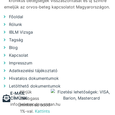
krónikus betegségek visszaszorítását és új szintre
emeljük az orvos-beteg kapcsolatot Magyarországon.
Főoldal
Rólunk
IBLM Vizsga
Tagság
Blog
Kapcsolat
Impresszum
Adatkezelési tájékoztató
Hivatalos dokumentumok
Letölthető dokumentumok
Kérjük
E-MAIL
CÍMÜNK:
támogass
info@eletmodorvostan.hu
minket az adód
1%-val.
Kattints