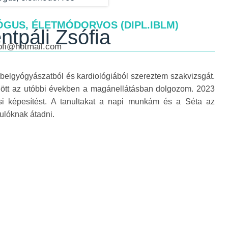
GUS, ÉLETMÓDORVOS (DIPL.IBLM)
ntpáli Zsófia
ofi@hotmail.com
belgyógyászatból és kardiológiából szereztem szakvizsgát.
gött az utóbbi években a magánellátásban dolgozom. 2023
 képesítést. A tanultakat a napi munkám és a Séta az
ulóknak átadni.