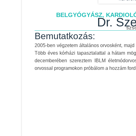
BELGYÓGYÁSZ, KARDIOLÓ
Dr. Sze
szs
Bemutatkozás:
2005-ben végzetem általános orvosként, majd 
Több éves kórházi tapasztalattal a hátam mö
decemberében szereztem IBLM életmódorvosi
orvossal programokon próbálom a hozzám ford