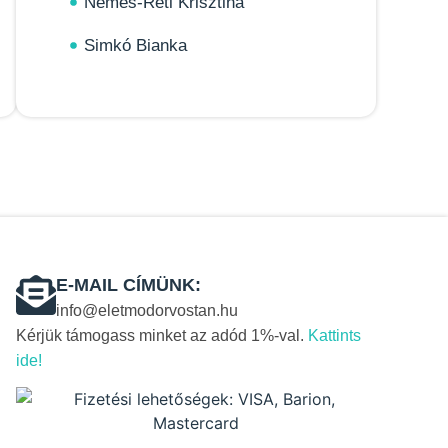
Nemes-Réti Krisztina
Simkó Bianka
E-MAIL CÍMÜNK:
info@eletmodorvostan.hu
Kérjük támogass minket az adód 1%-val.
Kattints
ide!