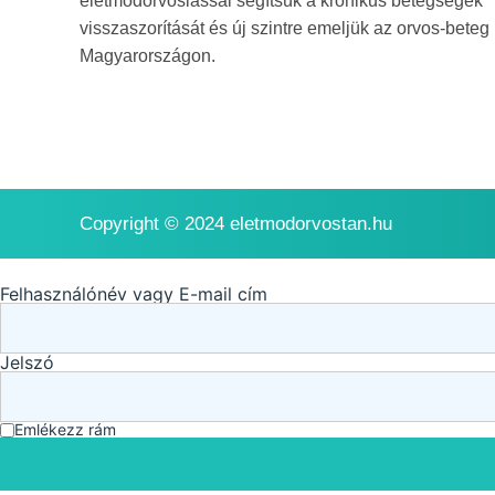
életmódorvoslással segítsük a krónikus betegségek
visszaszorítását és új szintre emeljük az orvos-beteg
Magyarországon.
Copyright © 2024 eletmodorvostan.hu
Felhasználónév vagy E-mail cím
Jelszó
Emlékezz rám