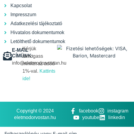
Kapcsolat
Impresszum
Adatkezelési tájékoztató
Hivatalos dokumentumok
Letölthető dokumentumok
Kérjük
E-MAIL
CÍMÜNK:
támogass
info@eletmodorvostan.hu
minket az adód
1%-val.
Kattints
ide!
Copyright © 2024
facebook
instagram
eletmodorvostan.hu
youtube
linkedin
Felhasználónév vagy E-mail cím