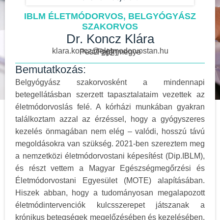
IBLM ÉLETMÓDORVOS, BELGYÓGYÁSZ
SZAKORVOS
Dr. Koncz Klára
klara.koncz@eletmodorvostan.hu
Pest/Fejér megye
2021
Bemutatkozás:
Belgyógyász szakorvosként a mindennapi
betegellátásban szerzett tapasztalataim vezettek az
életmódorvoslás felé. A kórházi munkában gyakran
találkoztam azzal az érzéssel, hogy a gyógyszeres
kezelés önmagában nem elég – valódi, hosszú távú
megoldásokra van szükség. 2021-ben szereztem meg
a nemzetközi életmódorvostani képesítést (Dip.IBLM),
és részt vettem a Magyar Egészségmegőrzési és
Életmódorvostani Egyesület (MOTE) alapításában.
Hiszek abban, hogy a tudományosan megalapozott
életmódintervenciók kulcsszerepet játszanak a
krónikus betegségek megelőzésében és kezelésében.