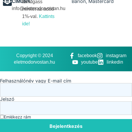
CÍMÜNK:
támogass
info@eletmodorvostan.hu
minket az adód
1%-val.
Kattints
ide!
Copyright © 2024
facebook
instagram
eletmodorvostan.hu
youtube
linkedin
Felhasználónév vagy E-mail cím
Jelszó
Emlékezz rám
Bejelentkezés