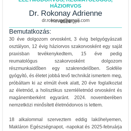
HÁZIORVOS
Dr. Rokonay Adrienne
dr.rokonay@gmail.com
Heves megye
2024
Bemutatkozás:
30 éve dolgozom orvosként, 3 évig belgyógyászati
osztályon, 12 évig háziorvos szakorvosként egy saját
praxisban tevékenykedtem, 15 éve pedig
reumatológus szakorvosként dolgozom
részmunkaidőben egy szakrendelőben. Sokféle
gyógyító, és életet jobbá tevő technikát ismertem meg,
próbáltam ki az elmúlt évek alatt, 20 éve foglalkoztat
az életmód, a holisztikus szemléletmód orvosként és
magánemberként egyaránt. 2024. novemberében
nemzetközi minősített életmódorvos is lettem.
18 alkalommal szerveztem eddig lakóhelyemen,
Makláron Egészségnapot, -napokat és 2025-februárja