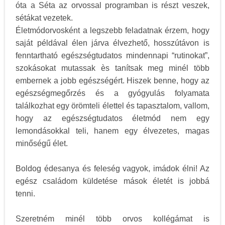
óta a Séta az orvossal programban is részt veszek,
sétákat vezetek.
Életmódorvosként a legszebb feladatnak érzem, hogy
saját példával élen járva élvezhető, hosszútávon is
fenntartható egészségtudatos mindennapi “rutinokat”,
szokásokat mutassak ès tanítsak meg minél több
embernek a jobb egészségért. Hiszek benne, hogy az
egészségmegőrzés és a gyógyulás folyamata
találkozhat egy örömteli élettel és tapasztalom, vallom,
hogy az egészségtudatos életmód nem egy
lemondásokkal teli, hanem egy élvezetes, magas
minőségű élet.
Boldog édesanya és feleség vagyok, imádok élni! Az
egész családom küldetése mások életét is jobbá
tenni.
Szeretném minél több orvos kollégámat is