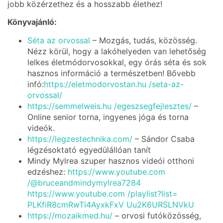
jobb közérzethez és a hosszabb élethez!
Könyvajánló:
Séta az orvossal
– Mozgás, tudás, közösség.
Nézz körül, hogy a lakóhelyeden van lehetőség
lelkes életmódorvosokkal, egy órás séta és sok
hasznos információ a természetben! Bővebb
infó:
https://eletmodorvostan.hu /seta-az-
orvossal/
https://semmelweis.hu /egeszsegfejlesztes/
–
Online senior torna, ingyenes jóga és torna
videók.
https://legzestechnika.com/
– Sándor Csaba
légzésoktató egyedülállóan tanít
Mindy Mylrea szuper hasznos videói otthoni
edzéshez:
https://www.youtube.com
/@bruceandmindymylrea7284
https://www.youtube.com /playlist?list=
PLKfiR8cmRwTi4AyxkFxV Uu2K6URSLNVkU
https://mozaikmed.hu/
– orvosi futóközösség,