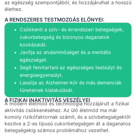
az egészség szempontjából, és hozzájárulhat a hosszú
élethez.
A RENDSZERES TESTMOZGÁS ELŐNYEI:
Csökkenti a szív- és érrendszeri betegségek,
cukorbetegség és bizonyos daganatok
kockázatát.
Javítja az alvásminőséget és a mentális
egészséget.
Segít fenntartani az egészséges testsúlyt és
energiaegyensúlyt.
Lassítja az Alzheimer-kór és más demenciák
tüneteinek kialakulását.
A FIZIKAI INAKTIVITÁS VESZÉLYEI
A modern életmód és technológia hozzájárult a fizikai
aktivitás csökkenéséhez. Az ülő életmód ma már
komoly rizikófaktornak számít, és a szívbetegségektől
kezdve a 2-es típusú cukorbetegségen át a daganatos
betegségekig számos problémához vezethet.