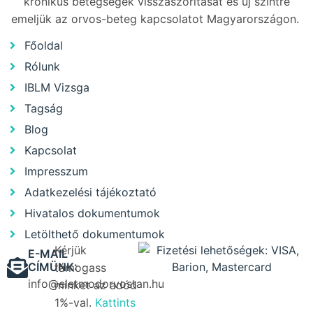
krónikus betegségek visszaszorítását és új szintre
emeljük az orvos-beteg kapcsolatot Magyarországon.
Főoldal
Rólunk
IBLM Vizsga
Tagság
Blog
Kapcsolat
Impresszum
Adatkezelési tájékoztató
Hivatalos dokumentumok
Letölthető dokumentumok
Kérjük
E-MAIL
CÍMÜNK:
támogass
info@eletmodorvostan.hu
minket az adód
1%-val.
Kattints