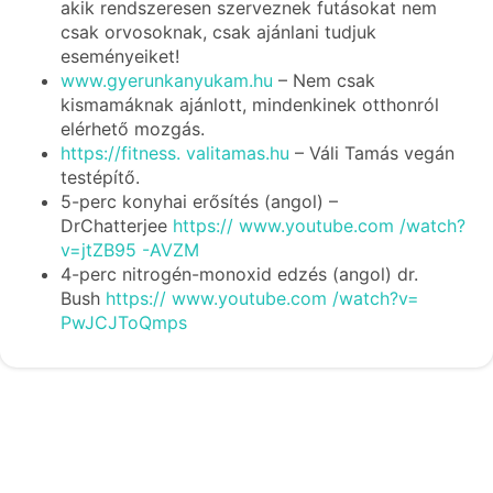
akik rendszeresen szerveznek futásokat nem
csak orvosoknak, csak ajánlani tudjuk
eseményeiket!
www.gyerunkanyukam.hu
– Nem csak
kismamáknak ajánlott, mindenkinek otthonról
elérhető mozgás.
https://fitness. valitamas.hu
– Váli Tamás vegán
testépítő.
5-perc konyhai erősítés (angol) –
DrChatterjee
https:// www.youtube.com /watch?
v=jtZB95 -AVZM
4-perc nitrogén-monoxid edzés (angol) dr.
Bush
https:// www.youtube.com /watch?v=
PwJCJToQmps