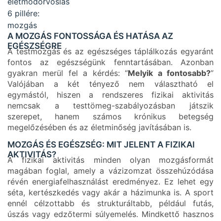
A MOZGÁS FONTOSSÁGA ÉS HATÁSA AZ
EGÉSZSÉGRE
A testmozgás és az egészséges táplálkozás egyaránt
fontos az egészségünk fenntartásában. Azonban
gyakran merül fel a kérdés: “
Melyik a fontosabb?
”
Valójában a két tényező nem választható el
egymástól, hiszen a rendszeres fizikai aktivitás
nemcsak a testtömeg-szabályozásban játszik
szerepet, hanem számos krónikus betegség
megelőzésében és az életminőség javításában is.
MOZGÁS ÉS EGÉSZSÉG: MIT JELENT A FIZIKAI
AKTIVITÁS?
A fizikai aktivitás minden olyan mozgásformát
magában foglal, amely a vázizomzat összehúzódása
révén energiafelhasználást eredményez. Ez lehet egy
séta, kertészkedés vagy akár a házimunka is. A sport
ennél célzottabb és strukturáltabb, például futás,
úszás vagy edzőtermi súlyemelés. Mindkettő hasznos