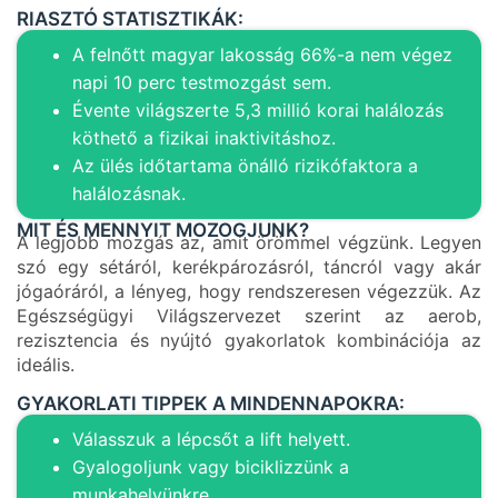
RIASZTÓ STATISZTIKÁK:
A felnőtt magyar lakosság 66%-a nem végez
napi 10 perc testmozgást sem.
Évente világszerte 5,3 millió korai halálozás
köthető a fizikai inaktivitáshoz.
Az ülés időtartama önálló rizikófaktora a
halálozásnak.
MIT ÉS MENNYIT MOZOGJUNK?
A legjobb mozgás az, amit örömmel végzünk. Legyen
szó egy sétáról, kerékpározásról, táncról vagy akár
jógaóráról, a lényeg, hogy rendszeresen végezzük. Az
Egészségügyi Világszervezet szerint az aerob,
rezisztencia és nyújtó gyakorlatok kombinációja az
ideális.
GYAKORLATI TIPPEK A MINDENNAPOKRA:
Válasszuk a lépcsőt a lift helyett.
Gyalogoljunk vagy biciklizzünk a
munkahelyünkre.