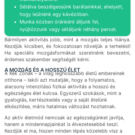
Sétálva beszélgessünk barátainkkal, ahelyett,
hogy leülnénk egy kávézóban.
Munka közben óránként álljunk fel,
nyújtózzunk vagy sétáljunk néhány percet.
Bármilyen aktivitás jobb, mint a mozgás teljes hiánya.
Kezdjük kicsiben, és fokozatosan növeljük a terhelést!
Ha speciális mozgásformákat szeretnénk bevezetni,
érdemes szakember segítségét kérni.
A MOZGÁS ÉS A HOSSZÚ ÉLET
A Kék Zónák – a világ leghosszabb életű embereinek
otthona – lakói azt mutatják, hogy a folyamatos,
alacsony intenzitású fizikai aktivitás a hosszú és
egészséges élet kulcsa. Egyszerű szokások, mint a
gyaloglás, kertészkedés vagy a saját ételünk
elkészítése, máris hatalmas változást hozhatnak.
Az aktív életmód nemcsak az egészségünket javítja,
hanem a mindennapjainkat is élvezetesebbé teszi.
Kezdjük el ma, hiszen minden lépés közelebb visz a