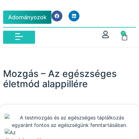
Adományozok
0
IBLM VIZSGA 2026
Mozgás – Az egészséges
életmód alappillére