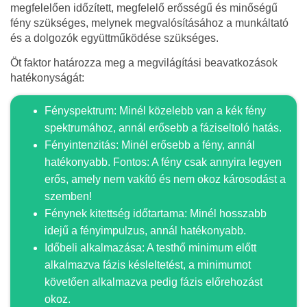
megfelelően időzített, megfelelő erősségű és minőségű
fény szükséges, melynek megvalósításához a munkáltató
és a dolgozók együttműködése szükséges.
Öt faktor határozza meg a megvilágítási beavatkozások
hatékonyságát:
Fényspektrum: Minél közelebb van a kék fény
spektrumához, annál erősebb a fáziseltoló hatás.
Fényintenzitás: Minél erősebb a fény, annál
hatékonyabb. Fontos: A fény csak annyira legyen
erős, amely nem vakító és nem okoz károsodást a
szemben!
Fénynek kitettség időtartama: Minél hosszabb
idejű a fényimpulzus, annál hatékonyabb.
Időbeli alkalmazása: A testhő minimum előtt
alkalmazva fázis késleltetést, a minimumot
követően alkalmazva pedig fázis előrehozást
okoz.