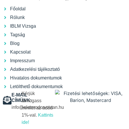
Főoldal
Rólunk
IBLM Vizsga
Tagság
Blog
Kapcsolat
Impresszum
Adatkezelési tájékoztató
Hivatalos dokumentumok
Letölthető dokumentumok
Kérjük
E-MAIL
CÍMÜNK:
támogass
info@eletmodorvostan.hu
minket az adód
1%-val.
Kattints
ide!