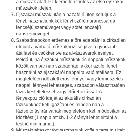
a műszak alatt. Ez kiemelten fontos az első éjszakai
műszakok idején.
Éjszakai műszak után a hazafelé úton kerüljük a
fényt, használjunk kék fényt szűrő narancssárga
lencséjű szemüveget vagy sötét lencséjű
napszemüveget.
Szabadnapokon érdemes előre adaptálni a cirkadián
ritmust a várható műszakhoz, segítve a gyorsabb
átállást és csökkentve az alvászavarok esélyét.
Például, ha éjszakai műszakok és nappali műszakok
között van pár nap szabadnap, akkor azt fel lehet
használni az éjszakáról nappalra való átállásra. Ez
megfelelően időzített erős fénnyel vagy természetes
nappali fénnyel lehetséges, szabadon választhatóan
fázis késleltetéssel vagy előrehozással. A
fényexpozíció idejét az aktuális cirkadián
fázisunkhoz kell igazítani és minden nap a
fáziseltolás irányának megfelelően kell módosítani az
időzítést (1 nap alatt kb. 1-2 órányit lehet eltolni a
testhő minimumot).
Műszakváltáskor fogyaszthatunk koffein tartalmú italt