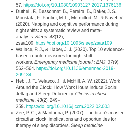
57.
https://doi.org/10.1080/10903127.2017.1376136
Dutheil, F., Bessonnat, B., Pereira, B., Baker, J. S.,
Moustafa, F., Fantini, M. L., Mermillod, M., & Navel, V.
(2020). Napping and cognitive performance during
night shifts: a systematic review and meta-
analysis.
Sleep
,
43
(12),
zsaa109.
https://doi.org/10.1093/sleep/zsaa109
Wallace, P. J., & Haber, J. J. (2020). Top 10 evidence-
based countermeasures for night shift
workers.
Emergency medicine journal : EMJ
,
37
(9),
562–564.
https://doi.org/10.1136/emermed-2019-
209134
Hebl, J. T., Velasco, J., & McHill, A. W. (2022). Work
Around the Clock: How Work Hours Induce Social
Jetlag and Sleep Deficiency.
Clinics in chest
medicine
,
43
(2), 249–
259.
https://doi.org/10.1016/j.ccm.2022.02.003
Zee, P. C., & Manthena, P. (2007). The brain’s master
circadian clock: implications and opportunities for
therapy of sleep disorders.
Sleep medicine