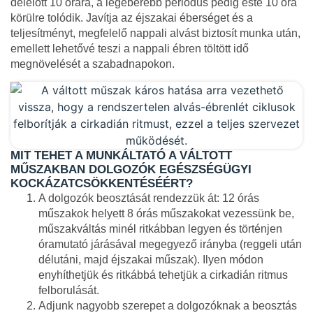
délelőtt 10 órára, a legéberebb periódus pedig este 10 óra
körülre tolódik. Javítja az éjszakai éberséget és a
teljesítményt, megfelelő nappali alvást biztosít munka után,
emellett lehetővé teszi a nappali ébren töltött idő
megnövelését a szabadnapokon.
MIT TEHET A MUNKÁLTATÓ A VÁLTOTT
MŰSZAKBAN DOLGOZÓK EGÉSZSÉGÜGYI
KOCKÁZATCSÖKKENTÉSÉÉRT?
A dolgozók beosztását rendezzük át: 12 órás
műszakok helyett 8 órás műszakokat vezessünk be,
műszakváltás minél ritkábban legyen és történjen
óramutató járásával megegyező irányba (reggeli után
délutáni, majd éjszakai műszak). Ilyen módon
enyhíthetjük és ritkábbá tehetjük a cirkadián ritmus
felborulását.
Adjunk nagyobb szerepet a dolgozóknak a beosztás