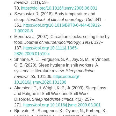
reviews
,
11
(1), 59–
70.
https://doi.org/10.1016/j.smrv.2006.06.001
Szymusiak R. (2018). Body temperature and
sleep.
Handbook of clinical neurology
,
156
, 341–
351.
https://doi.org/10.1016/B978-0-444-63912-
7.00020-5
Mendoza J. (2007). Circadian clocks: setting time by
food.
Journal of neuroendocrinology
,
19
(2), 127–
137.
https://doi.org/ 10.1111/j.1365-
2826.2006.01510.x
Shriane, A. E., Ferguson, S. A., Jay, S. M., & Vincent,
G. E. (2020). Sleep hygiene in shift workers: A
systematic literature review.
Sleep medicine
reviews
,
53
, 101336.
https://doi.org/
10.1016/j.smrv.2020.101336
Akerstedt, T., & Wright, K. P., Jr (2009). Sleep Loss
and Fatigue in Shift Work and Shift Work
Disorder.
Sleep medicine clinics
,
4
(2), 257–
271.
https://doi.org/ 10.1016/j.jsmc.2009.03.001
Bjorvatn, B., Stangenes, K., Oyane, N., Forberg, K.,