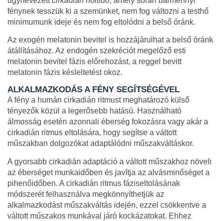
úgynevezett
cirkadián holtidő
, amely során bármennyi
fénynek tesszük ki a szemünket, nem fog változni a testhő
minimumunk ideje és nem fog eltolódni a belső óránk.
Az exogén melatonin bevitel is hozzájárulhat a belső óránk
átállításához. Az endogén szekréciót megelőző esti
melatonin bevitel fázis előrehozást, a reggel bevitt
melatonin fázis késleltetést okoz.
ALKALMAZKODÁS A FÉNY SEGÍTSÉGÉVEL
A fény a humán cirkadián ritmust meghatározó külső
tényezők közül a legerősebb hatású. Használható
álmosság esetén azonnali éberség fokozásra vagy akár a
cirkadián ritmus eltolására, hogy segítse a váltott
műszakban dolgozókat adaptálódni műszakváltáskor.
A gyorsabb cirkadián adaptáció a váltott műszakhoz növeli
az éberséget munkaidőben és javítja az alvásminőséget a
pihenőidőben. A cirkadián ritmus fáziseltolásának
módszerét felhasználva megkönnyíthetjük az
alkalmazkodást műszakváltás idején, ezzel csökkentve a
váltott műszakos munkával járó kockázatokat. Ehhez