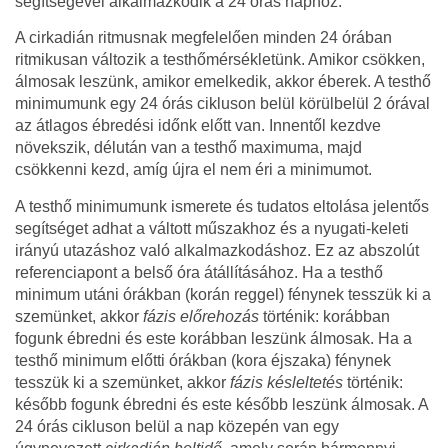
segítségével alkalmazkodik a 24 órás naphoz.
A cirkadián ritmusnak megfelelően minden 24 órában
ritmikusan változik a testhőmérsékletünk. Amikor csökken,
álmosak leszünk, amikor emelkedik, akkor éberek. A testhő
minimumunk egy 24 órás cikluson belül körülbelül 2 órával
az átlagos ébredési időnk előtt van. Innentől kezdve
növekszik, délután van a testhő maximuma, majd
csökkenni kezd, amíg újra el nem éri a minimumot.
A testhő minimumunk ismerete és tudatos eltolása jelentős
segítséget adhat a váltott műszakhoz és a nyugati-keleti
irányú utazáshoz való alkalmazkodáshoz. Ez az abszolút
referenciapont a belső óra átállításához. Ha a testhő
minimum utáni órákban (korán reggel) fénynek tesszük ki a
szemünket, akkor
fázis előrehozás
történik: korábban
fogunk ébredni és este korábban leszünk álmosak. Ha a
testhő minimum előtti órákban (kora éjszaka) fénynek
tesszük ki a szemünket, akkor
fázis késleltetés
történik:
később fogunk ébredni és este később leszünk álmosak. A
24 órás cikluson belül a nap közepén van egy