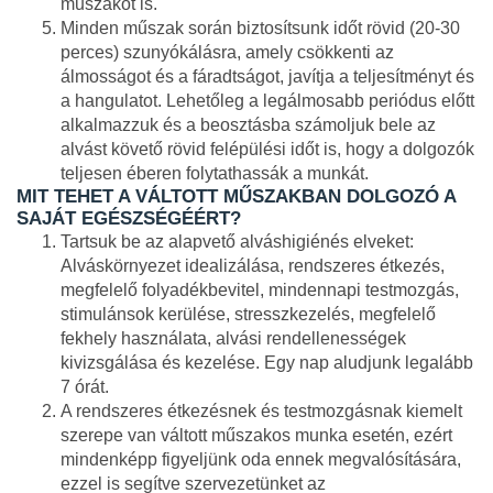
műszakot is.
Minden műszak során biztosítsunk időt rövid (20-30
perces) szunyókálásra, amely csökkenti az
álmosságot és a fáradtságot, javítja a teljesítményt és
a hangulatot. Lehetőleg a legálmosabb periódus előtt
alkalmazzuk és a beosztásba számoljuk bele az
alvást követő rövid felépülési időt is, hogy a dolgozók
teljesen éberen folytathassák a munkát.
MIT TEHET A VÁLTOTT MŰSZAKBAN DOLGOZÓ A
SAJÁT EGÉSZSÉGÉÉRT?
Tartsuk be az alapvető alváshigiénés elveket:
Alváskörnyezet idealizálása, rendszeres étkezés,
megfelelő folyadékbevitel, mindennapi testmozgás,
stimulánsok kerülése, stresszkezelés, megfelelő
fekhely használata, alvási rendellenességek
kivizsgálása és kezelése. Egy nap aludjunk legalább
7 órát.
A rendszeres étkezésnek és testmozgásnak kiemelt
szerepe van váltott műszakos munka esetén, ezért
mindenképp figyeljünk oda ennek megvalósítására,
ezzel is segítve szervezetünket az