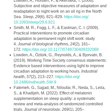
Lowden, A., Holsten, F., & Akerstedt, T. (2006).
Subjective and objective measures of adaptation and
readaptation to night work on an oil rig in the North
Sea.
Sleep
,
29
(6), 821–829.
https://doi.org/
10.1093/sleep/29.6.821
Smith, M. R., Fogg, L. F., & Eastman, C. I. (2009).
Practical interventions to promote circadian
adaptation to permanent night shift work: study
4.
Journal of biological rhythms
,
24
(2), 161–
172.
https://doi.org/ 10.1177/0748730409332068
Lowden, A., Öztürk, G., Reynolds, A., & Bjorvatn, B.
(2019). Working Time Society consensus statements:
Evidence based interventions using light to improve
circadian adaptation to working hours.
Industrial
health
,
57
(2), 213–227.
https://doi.org/
10.2486/indhealth.SW-9
Fatemeh, G., Sajjad, M., Niloufar, R., Neda, S., Leila,
S., & Khadijeh, M. (2022). Effect of melatonin
supplementation on sleep quality: a systematic
review and meta-analysis of randomized controlled
trials.
Journal of neurology
,
269
(1), 205–