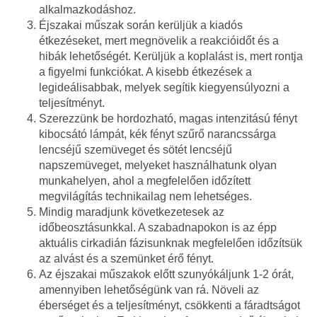
alkalmazkodáshoz.
Éjszakai műszak során kerüljük a kiadós
étkezéseket, mert megnövelik a reakcióidőt és a
hibák lehetőségét. Kerüljük a koplalást is, mert rontja
a figyelmi funkciókat. A kisebb étkezések a
legideálisabbak, melyek segítik kiegyensúlyozni a
teljesítményt.
Szerezzünk be hordozható, magas intenzitású fényt
kibocsátó lámpát, kék fényt szűrő narancssárga
lencséjű szemüveget és sötét lencséjű
napszemüveget, melyeket használhatunk olyan
munkahelyen, ahol a megfelelően időzített
megvilágítás technikailag nem lehetséges.
Mindig maradjunk következetesek az
időbeosztásunkkal. A szabadnapokon is az épp
aktuális cirkadián fázisunknak megfelelően időzítsük
az alvást és a szemünket érő fényt.
Az éjszakai műszakok előtt szunyókáljunk 1-2 órát,
amennyiben lehetőségünk van rá. Növeli az
éberséget és a teljesítményt, csökkenti a fáradtságot