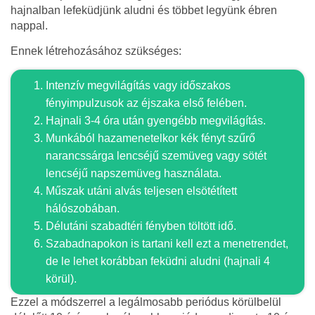
hajnalban lefeküdjünk aludni és többet legyünk ébren
nappal.
Ennek létrehozásához szükséges:
Intenzív megvilágítás vagy időszakos
fényimpulzusok az éjszaka első felében.
Hajnali 3-4 óra után gyengébb megvilágítás.
Munkából hazamenetelkor kék fényt szűrő
narancssárga lencséjű szemüveg vagy sötét
lencséjű napszemüveg használata.
Műszak utáni alvás teljesen elsötétített
hálószobában.
Délutáni szabadtéri fényben töltött idő.
Szabadnapokon is tartani kell ezt a menetrendet,
de le lehet korábban feküdni aludni (hajnali 4
körül).
Ezzel a módszerrel a legálmosabb periódus körülbelül