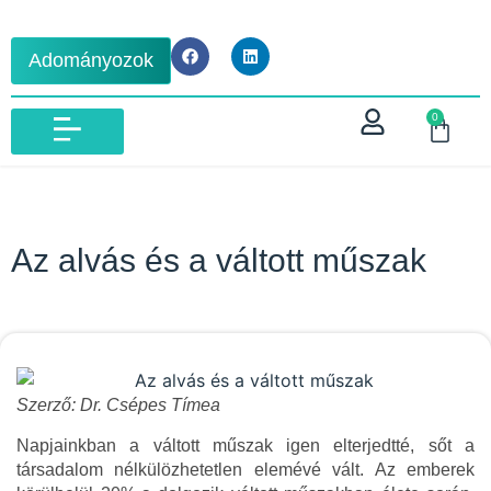
Adományozok
0
IBLM VIZSGA 2026
Az alvás és a váltott műszak
Szerző: Dr. Csépes Tímea
Napjainkban a váltott műszak igen elterjedtté, sőt a
társadalom nélkülözhetetlen elemévé vált. Az emberek