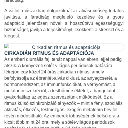
fáradtság.
A váltott műszakban dolgozóknál az alvásminőség tudatos
javítása, a fáradtság megfelelő kezelése és a gyors
adaptáció jelentősen növeli a hosszútávú egészségügyi
biztonságot, javítja a teljesítményt, csökkenti a stresszt és a
kiégést.
CIRKADIÁN RITMUS ÉS ADAPTÁCIÓJA
Az emberi diurnális faj, tehát nappal van ébren, éjjel pedig
alszik. A környezeti sötét-világos periódusok hatására
létrejön egy közel 24 órás cirkadián ritmus, amely
befolyásolja az ébrenlét-alvás ciklust, az anyagcserét, a
hormonrendszert, az immunfunkciókat, a vérnyomást, a
melatonin szekréciót, a testhőmérsékletet, a hangulatot –
gyakorlatilag az egész szervezetünk működését. Ez a
ritmus külső szinkronizáló tényezők – mint a fény, szociális
aktivitás, étkezés, testmozgás, exogén melatonin bevitel –
révén módosítható. Az emberek többségének belső órája
kicsit több mint 24 óra, mely a sötét-világos periódusok