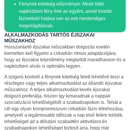
Fénynek kitettség előzményei: Minél több
napközbeni fény érte az egyént, annál kisebb
fáziseltoló hatása van az esti mesterséges
megvilágításnak.
ALKALMAZKODÁS TARTÓS ÉJSZAKAI
MŰSZAKHOZ
Hosszantartó éjszakai műszakban dolgozás esetén
kiemelten kell figyelni a cirkadián ritmus adaptációjára,
hogy az éjszakai teljesítmény megtartott maradhasson és a
napközbeni alvás is optimális legyen.
A szigorú kontroll a fénynek kitettség felett lehetővé teszi a
részleges vagy teljes alkalmazkodást az állandó éjszakai
műszakhoz. A teljes alkalmazkodást kevés éjszakai
dolgozó preferálja, hiszen így kimaradnak a nappali
szocializáció lehetőségéből a szabadnapokon is. Tehát a
cél egy olyan kompromisszum cirkadián fázis létrehozása,
amelynél a legálmosabb időszak a nap első felére tolódik,
lehetőséget ad a délutáni szabadtéri aktivitásra és
szabadnapokon lehetőséget biztosít arra, hogy már