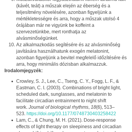
(kávét, teát) a műszak elején az éberség és a
teljesítmény növelésére, azonban figyeljünk a
mértékletességre és arra, hogy a műszak utolsó 4
órájában már ne vigyünk be koffeint a
szervezetünkbe, mert ronthatja az
alvásminőségünket.
Az alkalmazkodás segítésére és az alvásminőség
javítására használhatunk exogén melatonint,
azonban figyeljünk a bevitel megfelelő időzítésére és
arra, hogy minimális dózisban alkalmazzuk.
Irodalomjegyzék:
Crowley, S. J., Lee, C., Tseng, C. Y., Fogg, L. F., &
Eastman, C. I. (2003). Combinations of bright light,
scheduled dark, sunglasses, and melatonin to
facilitate circadian entrainment to night shift
work.
Journal of biological rhythms
,
18
(6), 513–
523.
https://doi.org/10.1177/0748730403258422
Lam, C., & Chung, M. H. (2021). Dose-response
effects of light therapy on sleepiness and circadian