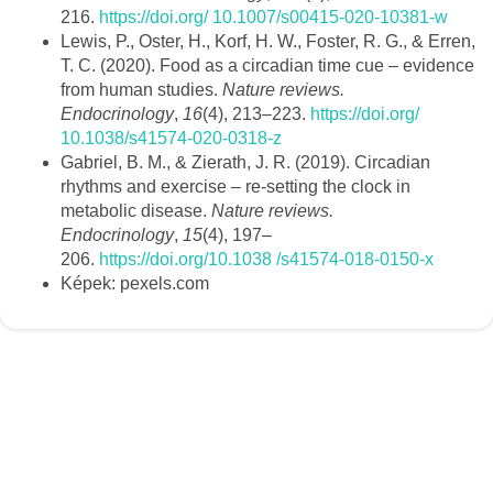
216.
https://doi.org/ 10.1007/s00415-020-10381-w
Lewis, P., Oster, H., Korf, H. W., Foster, R. G., & Erren,
T. C. (2020). Food as a circadian time cue – evidence
from human studies.
Nature reviews.
Endocrinology
,
16
(4), 213–223.
https://doi.org/
10.1038/s41574-020-0318-z
Gabriel, B. M., & Zierath, J. R. (2019). Circadian
rhythms and exercise – re-setting the clock in
metabolic disease.
Nature reviews.
Endocrinology
,
15
(4), 197–
206.
https://doi.org/10.1038 /s41574-018-0150-x
Képek: pexels.com