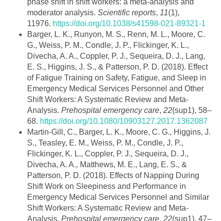
phase shift in shift workers: a meta-analysis and
moderator analysis.
Scientific reports
,
11
(1),
11976.
https://doi.org/10.1038/s41598-021-89321-1
Barger, L. K., Runyon, M. S., Renn, M. L., Moore, C.
G., Weiss, P. M., Condle, J. P., Flickinger, K. L.,
Divecha, A. A., Coppler, P. J., Sequeira, D. J., Lang,
E. S., Higgins, J. S., & Patterson, P. D. (2018). Effect
of Fatigue Training on Safety, Fatigue, and Sleep in
Emergency Medical Services Personnel and Other
Shift Workers: A Systematic Review and Meta-
Analysis.
Prehospital emergency care
,
22
(sup1), 58–
68.
https://doi.org/10.1080/10903127.2017.1362087
Martin-Gill, C., Barger, L. K., Moore, C. G., Higgins, J.
S., Teasley, E. M., Weiss, P. M., Condle, J. P.,
Flickinger, K. L., Coppler, P. J., Sequeira, D. J.,
Divecha, A. A., Matthews, M. E., Lang, E. S., &
Patterson, P. D. (2018). Effects of Napping During
Shift Work on Sleepiness and Performance in
Emergency Medical Services Personnel and Similar
Shift Workers: A Systematic Review and Meta-
Analysis.
Prehospital emergency care
,
22
(sup1), 47–