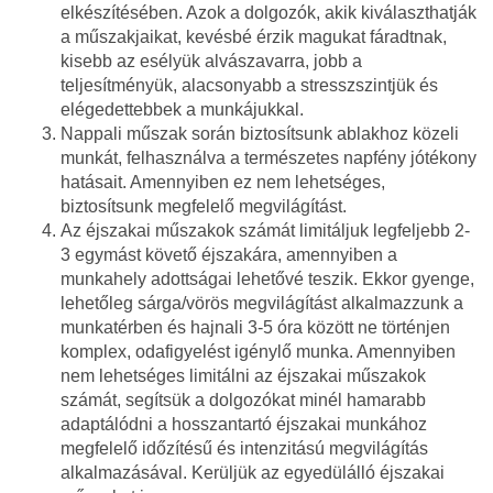
elkészítésében. Azok a dolgozók, akik kiválaszthatják
a műszakjaikat, kevésbé érzik magukat fáradtnak,
kisebb az esélyük alvászavarra, jobb a
teljesítményük, alacsonyabb a stresszszintjük és
elégedettebbek a munkájukkal.
Nappali műszak során biztosítsunk ablakhoz közeli
munkát, felhasználva a természetes napfény jótékony
hatásait. Amennyiben ez nem lehetséges,
biztosítsunk megfelelő megvilágítást.
Az éjszakai műszakok számát limitáljuk legfeljebb 2-
3 egymást követő éjszakára, amennyiben a
munkahely adottságai lehetővé teszik. Ekkor gyenge,
lehetőleg sárga/vörös megvilágítást alkalmazzunk a
munkatérben és hajnali 3-5 óra között ne történjen
komplex, odafigyelést igénylő munka. Amennyiben
nem lehetséges limitálni az éjszakai műszakok
számát, segítsük a dolgozókat minél hamarabb
adaptálódni a hosszantartó éjszakai munkához
megfelelő időzítésű és intenzitású megvilágítás
alkalmazásával. Kerüljük az egyedülálló éjszakai