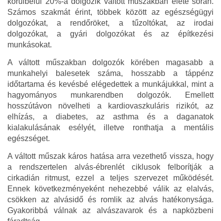
körülbelül 20%-a dolgozik váltott műszakban élete során.
Számos szakmát érint, többek között az egészségügyi
dolgozókat, a rendőröket, a tűzoltókat, az irodai
dolgozókat, a gyári dolgozókat és az építkezési
munkásokat.
A váltott műszakban dolgozók körében magasabb a
munkahelyi balesetek száma, hosszabb a táppénz
időtartama és kevésbé elégedettek a munkájukkal, mint a
hagyományos munkarendben dolgozók. Emellett
hosszútávon növelheti a kardiovaszkuláris rizikót, az
elhízás, a diabetes, az asthma és a daganatok
kialakulásának esélyét, illetve ronthatja a mentális
egészséget.
A váltott műszak káros hatása arra vezethető vissza, hogy
a rendszertelen alvás-ébrenlét ciklusok felborítják a
cirkadián ritmust, ezzel a teljes szervezet működését.
Ennek következményeként nehezebbé válik az elalvás,
csökken az alvásidő és romlik az alvás hatékonysága.
Gyakoribbá válnak az alvászavarok és a napközbeni