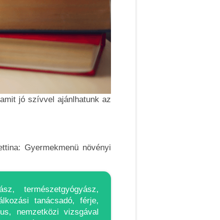
mit jó szívvel ajánlhatunk az
Bettina: Gyermekmenü növényi
sz, természetgyógyász,
álkozási tanácsadó, férje,
gus, nemzetközi vizsgával