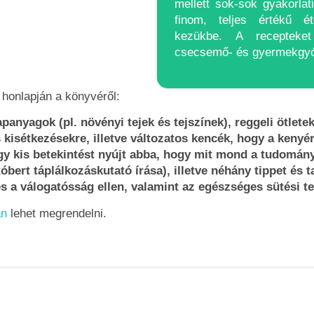
mellett sok-sok gyakorlat
finom, teljes értékű é
kezükbe. A recepteke
csecsemő- és gyermekgyó
 honlapján a könyvéről:
panyagok (pl. növényi tejek és tejszínek), reggeli ötlete
kisétkezésekre, illetve változatos kencék, hogy a kenyér
egy kis betekintést nyújt abba, hogy mit mond a tudomán
bert táplálkozáskutató írása), illetve néhány tippet és 
s a válogatósság ellen, valamint az egészséges sütési t
án
lehet megrendelni.