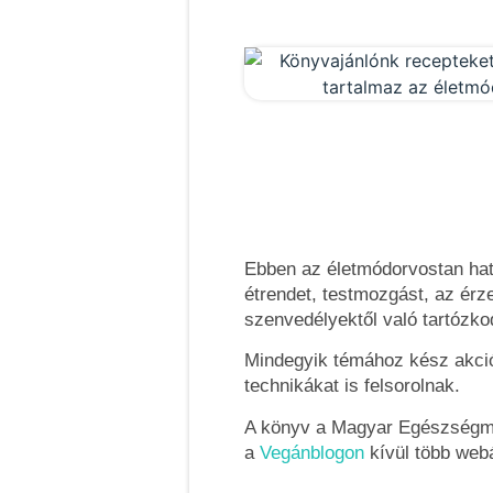
Ebben az életmódorvostan hat,
étrendet, testmozgást, az érze
szenvedélyektől való tartózko
Mindegyik témához kész akciót
technikákat is felsorolnak.
A könyv a Magyar Egészségmeg
a
Vegánblogon
kívül több web