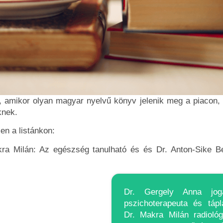
amikor olyan magyar nyelvű könyv jelenik meg a piacon, a
knek.
en a listánkon:
ra Milán: Az egészség tanulható és és Dr. Anton-Sike 
Dr. Gergely Anna jogá
pszichoterapeuta és tápl
Dr. Makra Milán radioló