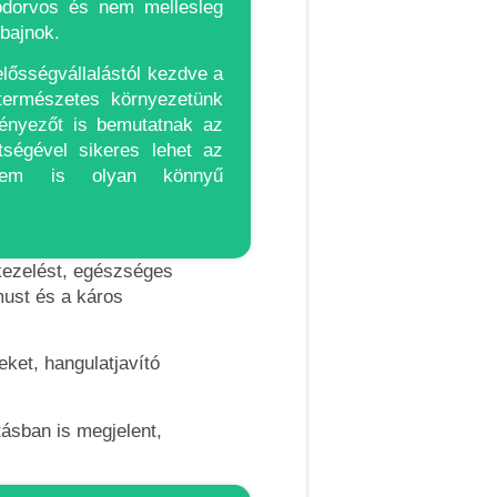
ódorvos és nem mellesleg
bajnok.
lősségvállalástól kezdve a
természetes környezetünk
 tényezőt is bemutatnak az
tségével sikeres lehet az
 nem is olyan könnyű
zkezelést, egészséges
must és a káros
ket, hangulatjavító
ásban is megjelent,