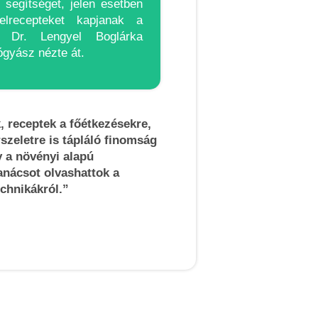
i segítséget, jelen esetben
telrecepteket kapjanak a
t Dr. Lengyel Boglárka
gyász nézte át.
k, receptek a főétkezésekre,
szeletre is tápláló finomság
y a növényi alapú
tanácsot olvashattok a
echnikákról.”