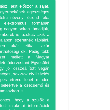
gász, akit először a saját,
, gyermekének egészséges
rtékű növényi étrend felé.
elektronikus formában
ág nagyon sokan támadják,
emberek is azokat, akik a
alapon szeretnék táplálni,
ben akár etikai, akár
rthatósági ok. Pedig több
vezet mellett a Magyar
etmódorvostani Egyesület
gy jól összeállított vegán
séges, sok-sok civilizációs
épes étrend lehet minden
, beleértve a csecsemő és
kamaszkort is.
fontos, hogy a szülők a
tott szakmai információk