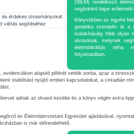
(IBLM) rendelkező életm
vegánként bajor erőemelő-
Könyvükben az egyéni fele
genetika szerepén át a 
kialakításáig több olyan
olvasónak, melynek segí
életmódváltás néha
folyamatában.
 evidenciákon alapuló pillérét vették sorba, azaz a stress
lemi stabilitást nyújtó emberi kapcsolatokat, a cirkadián rit
dást.
ervet adnak az olvasó kezébe és a könyv végén extra tippe
őrző és Életmódorvostani Egyesület ajánlásával, nyomtat
áruházban is már előrendelhető.