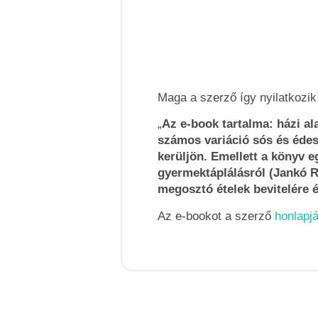
Maga a szerző így nyilatkozik
„
Az e-book tartalma: házi ala
számos variáció sós és édes 
kerüljön. Emellett a könyv 
gyermektáplálásról (Jankó Ró
megosztó ételek bevitelére é
Az e-bookot a szerző
honlapj