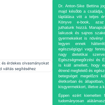
Dr. Anton-Sike Bettina jo
majd később a családja
táplálása vitt a teljes é
Könyve e-book, azaz 
juthatunk hozzá. Manaps
laikusok és sajnos szak
gyermekeiket is növényi 
legyen ennek hátteré
egészségügyi vagy fennta
nagy dietetikai szer
Egészségmegőrzési és Él
is kiáll amellett, hogy e
étrend megfelelő és egész
betegséget megelőzni k
életkorban és állapotban
kisgyermekkort, illetve a 
Éppen ezért kiemelten 
tudományosan alátámasz