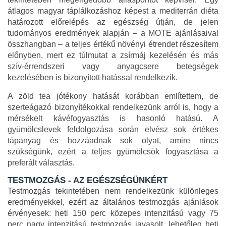
átlagos magyar táplálkozáshoz képest a mediterrán diéta
határozott előrelépés az egészség útján, de jelen
tudományos eredmények alapján – a MOTE ajánlásaival
összhangban – a teljes értékű növényi étrendet részesítem
előnyben, mert ez túlmutat a zsírmáj kezelésén és más
szív-érrendszeri vagy anyagcsere betegségek
kezelésében is bizonyított hatással rendelkezik.
A zöld tea jótékony hatását korábban említettem, de
szerteágazó bizonyítékokkal rendelkezünk arról is, hogy a
mérsékelt kávéfogyasztás is hasonló hatású. A
gyümölcslevek feldolgozása során elvész sok értékes
tápanyag és hozzáadnak sok olyat, amire nincs
szükségünk, ezért a teljes gyümölcsök fogyasztása a
preferált választás.
TESTMOZGÁS - AZ EGÉSZSÉGÜNKÉRT
Testmozgás tekintetében nem rendelkezünk különleges
eredményekkel, ezért az általános testmozgás ajánlások
érvényesek: heti 150 perc közepes intenzitású vagy 75
perc nagy intenzitású testmozgás javasolt, lehetőleg heti