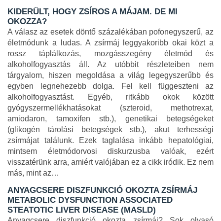
KIDERÜLT, HOGY ZSÍROS A MÁJAM. DE MI
OKOZZA?
A válasz az esetek döntő százalékában pofonegyszerű, az
életmódunk a ludas. A zsírmáj leggyakoribb okai közt a
rossz táplálkozás, mozgásszegény életmód és
alkoholfogyasztás áll. Az utóbbit részleteiben nem
tárgyalom, hiszen megoldása a világ legegyszerűbb és
egyben legnehezebb dolga. Fel kell függeszteni az
alkoholfogyasztást. Egyéb, ritkább okok között
gyógyszermellékhatásokat (szteroid, methotrexat,
amiodaron, tamoxifen stb.), genetikai betegségeket
(glikogén tárolási betegségek stb.), akut terhességi
zsírmájat találunk. Ezek taglalása inkább hepatológiai,
mintsem életmódorvosi diskurzusba valóak, ezért
visszatérünk arra, amiért valójában ez a cikk iródik. Ez nem
más, mint az…
ANYAGCSERE DISZFUNKCIÓ OKOZTA ZSÍRMÁJ
METABOLIC DYSFUNCTION ASSOCIATED
STEATOTIC LIVER DISEASE (MASLD)
Anyagcsere diszfunkció okozta zsírmáj? Sok olvasó