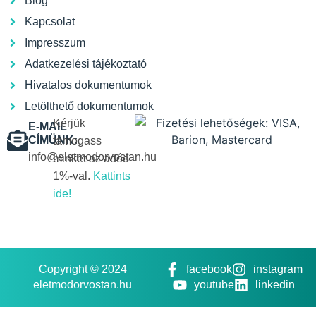
Blog
Kapcsolat
Impresszum
Adatkezelési tájékoztató
Hivatalos dokumentumok
Letölthető dokumentumok
Kérjük
E-MAIL
CÍMÜNK:
támogass
info@eletmodorvostan.hu
minket az adód
1%-val.
Kattints
ide!
Copyright © 2024
facebook
instagram
eletmodorvostan.hu
youtube
linkedin