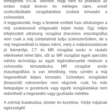
tömegének 5%-át. Tekintve, hogy nem túl praktikus az
ember máját kivenni és mérlegre rakni, ennél
szofisztikáltabb vizsgálatokkal szoktuk kimutatni a
zsírosodást.
A leggyakoribb, hogy a fentebb említett hasi ultrahangon a
máj szokásosnál világosabb képet mutat. Egy májra
kifejlesztett ultrahang vizsgálat (tranziens elasztográfia)
nem csak a máj zsírtartalmát tudja számszerűsíteni, de a
máj hegesedését is képes mérni, mely a májkárosodásnak
jó fokmérője. CT és MR vizsgálat során is ráutaló
eltéréseket lehet látni, sőt az MR vizsgálat egyik speciális
mérési technikája az egyik legérzékenyebb módszer a
zsírosodás kimutatására. MR vizsgálat során
elasztográfiára is van lehetőség, mely szintén a máj
hegesedését képes kimutatni. Szövettani vizsgálatot
(biopsziát) rutinszerűen nem végzünk, csak ha más
betegségre is gondolunk vagy egyéb vizsgálatokkal nem
eldönthető a hegesedés vagy gyulladás mértéke.
A zsírmáj kialakulása, tünetei és kezelése. Védje májának
egészségét!