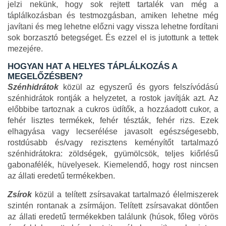
jelzi nekünk, hogy sok rejtett tartalék van még a
táplálkozásban és testmozgásban, amiken lehetne még
javítani és meg lehetne előzni vagy vissza lehetne fordítani
sok borzasztó betegséget. És ezzel el is jutottunk a tettek
mezejére.
HOGYAN HAT A HELYES TÁPLÁLKOZÁS A
MEGELŐZÉSBEN?
Szénhidrátok
közül az egyszerű és gyors felszívódású
szénhidrátok rontják a helyzetet, a rostok javítják azt. Az
előbbibe tartoznak a cukros üdítők, a hozzáadott cukor, a
fehér lisztes termékek, fehér tészták, fehér rizs. Ezek
elhagyása vagy lecserélése javasolt egészségesebb,
rostdúsabb és/vagy rezisztens keményítőt tartalmazó
szénhidrátokra: zöldségek, gyümölcsök, teljes kiőrlésű
gabonafélék, hüvelyesek. Kiemelendő, hogy rost nincsen
az állati eredetű termékekben.
Zsírok
közül a telített zsírsavakat tartalmazó élelmiszerek
szintén rontanak a zsírmájon. Telített zsírsavakat döntően
az állati eredetű termékekben találunk (húsok, főleg vörös