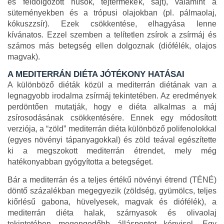
és feldolgozott húsok, tejtermékek, sajt), valamint a
süteményekben és a trópusi olajokban (pl. pálmaolaj,
kókuszzsír). Ezek csökkentése, elhagyása lenne
kívánatos. Ezzel szemben a telítetlen zsírok a zsírmáj és
számos más betegség ellen dolgoznak (diófélék, olajos
magvak).
A MEDITERRÁN DIÉTA JÓTÉKONY HATÁSAI
A különböző diéták közül a mediterrán diétának van a
legnagyobb irodalma zsírmáj tekintetében. Az eredmények
perdöntően mutatják, hogy e diéta alkalmas a máj
zsírosodásának csökkentésére. Ennek egy módosított
verziója, a “zöld” mediterrán diéta különböző polifenolokkal
(egyes növényi tápanyagokkal) és zöld teával egészítette
ki a megszokott mediterrán étrendet, mely még
hatékonyabban gyógyította a betegséget.
Bár a mediterrán és a teljes értékű növényi étrend (TÉNÉ)
döntő százalékban megegyezik (zöldség, gyümölcs, teljes
kiőrlésű gabona, hüvelyesek, magvak és diófélék), a
mediterrán diéta halak, szárnyasok és olivaolaj
tekintetében megengedőbb álláspontot képvisel. Egy