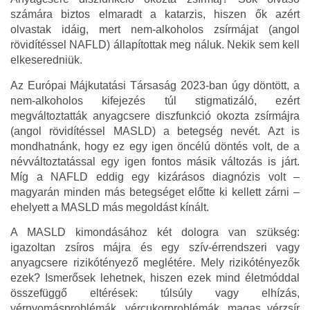
számára biztos elmaradt a katarzis, hiszen ők azért
olvastak idáig, mert nem-alkoholos zsírmájat (angol
rövidítéssel NAFLD) állapítottak meg náluk. Nekik sem kell
elkeseredniük.
Az Európai Májkutatási Társaság 2023-ban úgy döntött, a
nem-alkoholos kifejezés túl stigmatizáló, ezért
megváltoztatták anyagcsere diszfunkció okozta zsírmájra
(angol rövidítéssel MASLD) a betegség nevét. Azt is
mondhatnánk, hogy ez egy igen öncélú döntés volt, de a
névváltoztatással egy igen fontos másik változás is járt.
Míg a NAFLD eddig egy kizárásos diagnózis volt –
magyarán minden más betegséget előtte ki kellett zárni –
ehelyett a MASLD más megoldást kínált.
A MASLD kimondásához két dologra van szükség:
igazoltan zsíros májra és egy szív-érrendszeri vagy
anyagcsere rizikótényező meglétére. Mely rizikótényezők
ezek? Ismerősek lehetnek, hiszen ezek mind életmóddal
összefüggő eltérések: túlsúly vagy elhízás,
vérnyomásproblémák, vércukorproblémák, magas vérzsír