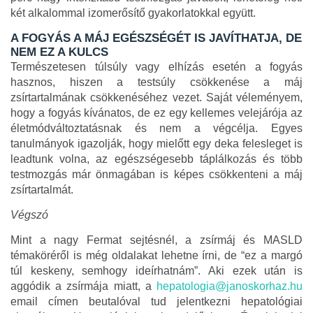
két alkalommal izomerősítő gyakorlatokkal együtt.
A FOGYÁS A MÁJ EGÉSZSÉGÉT IS JAVÍTHATJA, DE
NEM EZ A KULCS
Természetesen túlsúly vagy elhízás esetén a fogyás
hasznos, hiszen a testsúly csökkenése a máj
zsírtartalmának csökkenéséhez vezet. Saját véleményem,
hogy a fogyás kívánatos, de ez egy kellemes velejárója az
életmódváltoztatásnak és nem a végcélja. Egyes
tanulmányok igazolják, hogy mielőtt egy deka felesleget is
leadtunk volna, az egészségesebb táplálkozás és több
testmozgás már önmagában is képes csökkenteni a máj
zsírtartalmát.
Végszó
Mint a nagy Fermat sejtésnél, a zsírmáj és MASLD
témaköréről is még oldalakat lehetne írni, de “ez a margó
túl keskeny, semhogy ideírhatnám”. Aki ezek után is
aggódik a zsírmája miatt, a
hepatologia@janoskorhaz.hu
email címen beutalóval tud jelentkezni hepatológiai