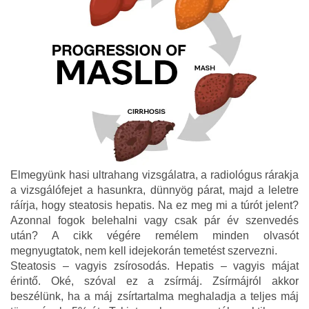
Elmegyünk hasi ultrahang vizsgálatra, a radiológus rárakja
a vizsgálófejet a hasunkra, dünnyög párat, majd a leletre
ráírja, hogy steatosis hepatis. Na ez meg mi a túrót jelent?
Azonnal fogok belehalni vagy csak pár év szenvedés
után? A cikk végére remélem minden olvasót
megnyugtatok, nem kell idejekorán temetést szervezni.
Steatosis – vagyis zsírosodás. Hepatis – vagyis májat
érintő. Oké, szóval ez a zsírmáj. Zsírmájról akkor
beszélünk, ha a máj zsírtartalma meghaladja a teljes máj