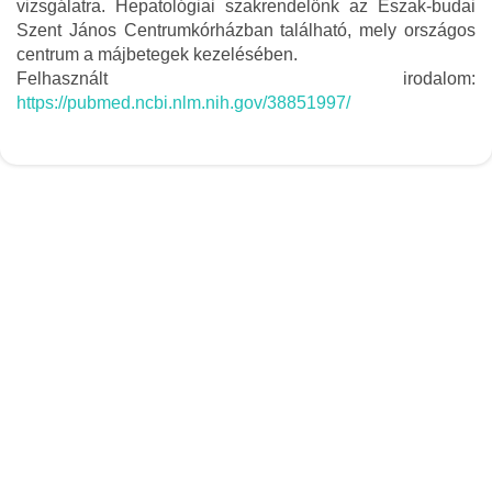
vizsgálatra. Hepatológiai szakrendelőnk az Észak-budai
Szent János Centrumkórházban található, mely országos
centrum a májbetegek kezelésében.
Felhasznált irodalom:
https://pubmed.ncbi.nlm.nih.gov/38851997/