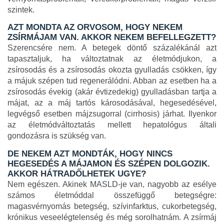
szintek.
AZT MONDTA AZ ORVOSOM, HOGY NEKEM
ZSÍRMÁJAM VAN. AKKOR NEKEM BEFELLEGZETT?
Szerencsére nem. A betegek döntő százalékánál azt
tapasztaljuk, ha változtatnak az életmódjukon, a
zsírosodás és a zsírosodás okozta gyulladás csökken, így
a májuk szépen tud regenerálódni. Abban az esetben ha a
zsírosodás évekig (akár évtizedekig) gyulladásban tartja a
májat, az a máj tartós károsodásával, hegesedésével,
legvégső esetben májzsugorral (cirrhosis) járhat. Ilyenkor
az életmódváltoztatás mellett hepatológus általi
gondozásra is szükség van.
DE NEKEM AZT MONDTÁK, HOGY NINCS
HEGESEDÉS A MÁJAMON ÉS SZÉPEN DOLGOZIK.
AKKOR HÁTRADŐLHETEK UGYE?
Nem egészen. Akinek MASLD-je van, nagyobb az esélye
számos életmóddal összefüggő betegségre:
magasvérnyomás betegség, szívinfarktus, cukorbetegség,
krónikus veseelégtelenség és még sorolhatnám. A zsírmáj