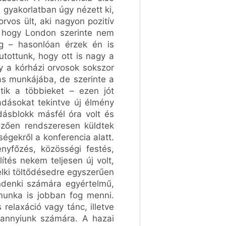
 gyakorlatban úgy nézett ki,
rvos ült, aki nagyon pozitív
a, hogy London szerinte nem
ég – hasonlóan érzek én is
utottunk, hogy ott is nagy a
gy a kórházi orvosok sokszor
más munkájába, de szerinte a
ik a többieket – ezen jót
adásokat tekintve új élmény
dásblokk másfél óra volt és
lőzően rendszeresen küldtek
ségekről a konferencia alatt.
ényfőzés, közösségi festés,
ítés nekem teljesen új volt,
lelki töltődésedre egyszerűen
ndenki számára egyértelmű,
 munka is jobban fog menni.
 relaxáció vagy tánc, illetve
ndannyiunk számára. A hazai