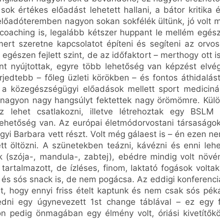
ok értékes előadást lehetett hallani, a bátor kritika é
előadóteremben nagyon sokan sokfélék ültünk, jó volt m
oaching is, legalább kétszer huppant le mellém egés
ert szeretne kapcsolatot építeni és segíteni az orvo
egészen fejlett szint, de az időfaktort – merthogy ott 
nt nyújtottak, egyre több lehetőség van képzést elvé
erjedtebb – főleg üzleti körökben – és fontos áthidal
 a közegészségügyi előadások mellett sport medicinár
 nagyon nagy hangsúlyt fektettek nagy örömömre. Kül
z lehet csatlakozni, illetve létrehoztak egy BSLM
ehetőség van. Az európai életmódorvostani társaságok
yi Barbara vett részt. Volt még gálaest is – én ezen n
ett öltözni. A szünetekben teázni, kávézni és enni lehe
ak (szója-, mandula-, zabtej), ebédre mindig volt növé
s tartalmazott, de ízléses, finom, laktató fogások voltak
t és sós snack is, de nem pogácsa. Az eddigi konferenci
, hogy ennyi friss ételt kaptunk és nem csak sós pék
edni egy úgynevezett 1st change táblával – ez egy f
n pedig önmagában egy élmény volt, óriási kivetítőkö