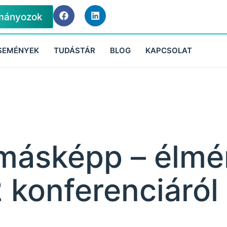
mányozok
SEMÉNYEK
TUDÁSTÁR
BLOG
KAPCSOLAT
 másképp – élm
konferenciáról