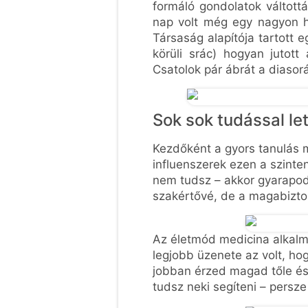
formáló gondolatok váltot
nap volt még egy nagyon h
Társaság alapítója tartott e
körüli srác) hogyan jutott
Csatolok pár ábrát a diasor
Sok sok tudással l
Kezdőként a gyors tanulás 
influenszerek ezen a szinte
nem tudsz – akkor gyarapodi
szakértővé, de a magabiztos
Az életmód medicina alkalm
legjobb üzenete az volt, ho
jobban érzed magad tőle és 
tudsz neki segíteni – persze