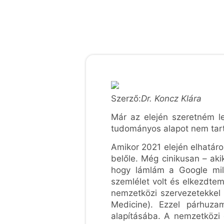
Szerző:
Dr. Koncz Klára
Már az elején szeretném 
tudományos alapot nem tart
Amikor 2021 elején elhatár
belőle. Még cinikusan – a
hogy lámlám a Google mily
szemlélet volt és elkezdte
nemzetközi szervezetekkel 
Medicine). Ezzel párhuz
alapításába. A nemzetközi 