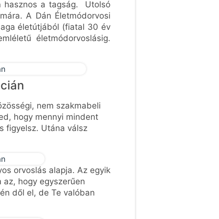
n hasznos a tagság. Utolsó
ámára. A Dán Életmódorvosi
aga életútjából (fiatal 30 év
emléletű életmódorvoslásig.
cián
közösségi, nem szakmabeli
rzed, hogy mennyi mindent
 figyelsz. Utána válsz
s orvoslás alapja. Az egyik
m az, hogy egyszerűen
én dől el, de Te valóban