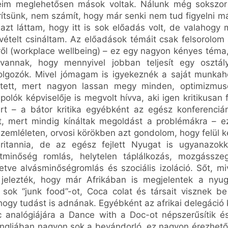
eim meglehetősen mások voltak. Nálunk még sokszor
tsünk, nem számít, hogy már senki nem tud figyelni má
 azt láttam, hogy itt is sok előadás volt, de valahogy
ételt csináltam. Az előadások témáit csak felsorolom a
tről (workplace wellbeing) – ez egy nagyon kényes téma,
annak, hogy mennyivel jobban teljesít egy osztál
olgozók. Mivel jómagam is igyekeznék a saját munkah
ntett, mert nagyon lassan megy minden, optimizmu
polók képviselője is megvolt hívva, aki igen kritikus
ekért – a bátor kritika egyébként az egész konferenciá
olt, mert mindig kínáltak megoldást a problémákra – e
szemléleten, orvosi körökben azt gondolom, hogy felül ke
Britannia, de az egész fejlett Nyugat is ugyanazo
etminőség romlás, helytelen táplálkozás, mozgássze
lletve alvásminőségromlás és szociális izoláció. Sőt, mi
 jelezték, hogy már Afrikában is megjelentek a nyuga
sok “junk food”-ot, Coca colat és társait visznek 
hogy tudást is adnának. Egyébként az afrikai delegáció
 analógiájára a Dance with a Doc-ot népszerűsítik és
! Angliában nagyon sok a bevándorló, ez nagyon érezhet