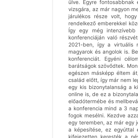
ülve. Egyre fontosabbnak 
vizsgára, az már nagyon m
járulékos része volt, hogy
rendelkező emberekkel közö
Így egy még intenzívebb t
konferenciáján való részvé
2021-ben, így a virtuális 
magyarok és angolok is. Be
konferenciát. Egyéni célo
barátságok szövődtek. Mond
egészen másképp éltem át,
család előtt, így már nem 
egy kis bizonytalanság a k
online is, de ez a bizonyta
előadótermébe és mellbevág
a konferencia mind a 3 nap
fogok mesélni. Kezdve azz
egy teremben, az már egy jó
a képesítése, ez egyúttal 
kifejezetten keresték a né