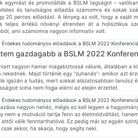
ták egymást és promotálták a BSLM tagságot – valóba
iteles és tanulságos előadás számomra és sokak sz
gy 20 perces előadást. A lényeg az volt, hogy a saját m
 a teljes értékű növényi étrenden át a holisztikus sz
ából, ami számomra nagyon informatív volt:
ettem gazdagabb a BSLM 2022 Konferen
miatt nagyon hamar magabiztossá válunk, általában a 
n rekednek. Majd történik egy “zuhanás”- amikor azt é
k igazán a tudás, mert sokkal alázatosabban tanulsz és
ságod soha nem fogja elérni az elején érzettet.
azása nagyon nehéz, mégis ez kell legyen a hagyományo
gy nem a motiváció tartja fenn az életmódváltást, hane
ettől válik fenntarthatóvá. Ez pedig már az egyén szintj
 csak akkor, ha akarja, hogy segíts neki.