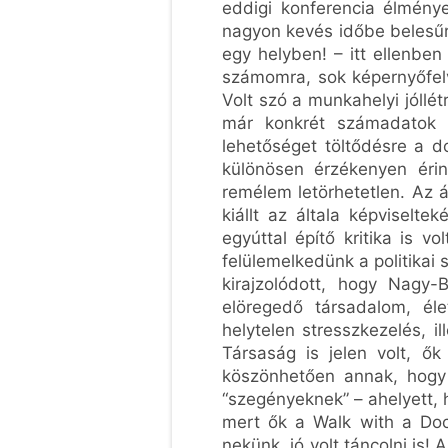
eddigi konferencia élmény
nagyon kevés időbe belesűrí
egy helyben! – itt ellenben
számomra, sok képernyőfelv
Volt szó a munkahelyi jóllé
már konkrét számadatok v
lehetőséget töltődésre a d
különösen érzékenyen éri
remélem letörhetetlen. Az á
kiállt az általa képviselt
egyúttal építő kritika is v
felülemelkedünk a politikai 
kirajzolódott, hogy Nagy-
elöregedő társadalom, él
helytelen stresszkezelés, i
Társaság is jelen volt, ők
köszönhetően annak, hogy 
“szegényeknek” – ahelyett, 
mert ők a Walk with a Doc
nekünk, jó volt táncolni is