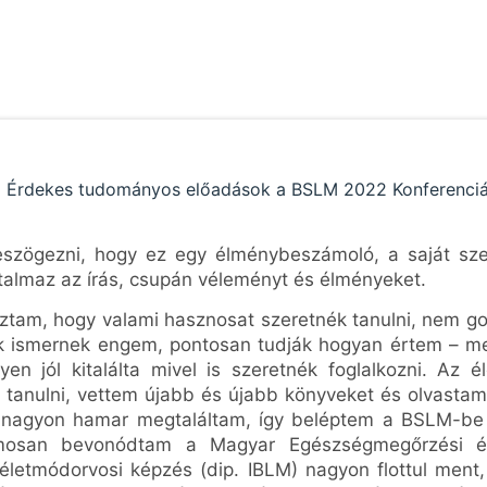
leszögezni, hogy ez egy élménybeszámoló, a saját s
almaz az írás, csupán véleményt és élményeket.
oztam, hogy valami hasznosat szeretnék tanulni, nem go
kik ismernek engem, pontosan tudják hogyan értem – 
en jól kitalálta mivel is szeretnék foglalkozni. Az 
m tanulni, vettem újabb és újabb könyveket és olvastam
nagyon hamar megtaláltam, így beléptem a BSLM-be (B
amosan bevonódtam a Magyar Egészségmegőrzési és
életmódorvosi képzés (dip. IBLM) nagyon flottul ment, 