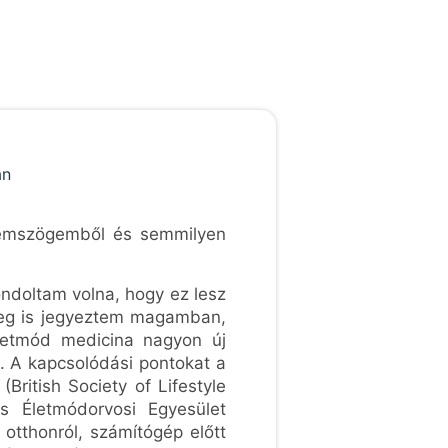
zemszögemből és semmilyen
ndoltam volna, hogy ez lesz
meg is jegyeztem magamban,
életmód medicina nagyon új
. A kapcsolódási pontokat a
ritish Society of Lifestyle
 Életmódorvosi Egyesület
otthonról, számítógép előtt