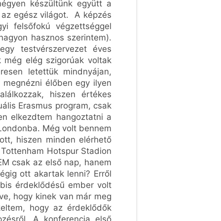
négyen készültünk együtt a
az egész világot. A képzés
gyi felsőfokú végzettséggel
 nagyon hasznos szerintem).
 egy testvérszervezet éves
k még elég szigorúak voltak
eresen letettük mindnyájan,
, megnézni élőben egy ilyen
alálkozzak, hiszen értékes
uális Erasmus program, csak
en elkezdtem hangoztatni a
t Londonba. Még volt bennem
ott, hiszen minden elérhető
 a Tottenham Hotspur Stadion
NEM csak az első nap, hanem
ig ott akartak lenni? Erről
bis érdeklődésű ember volt
etve, hogy kinek van már meg
ékeltem, hogy az érdeklődők
pzésről. A konferencia első