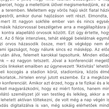
ercet, hogy a mellettünk ülővel megismerkedjünk, ez a
a teremben. Mellettem egy vörös hajú skót fiatal házio
pestről, amikor dunai hajózáson vett részt. Elmondt
, mert itt nagyon sokféle ember van és nincs egys
másik háziorvossal beszélgetve arra a megállapításra j
 kontra alapellátó orvosok között. Ezt úgy értette, ho
t. Az ő férje intenzíves, tehát eléggé belelátnak egy
ázi orvos házasodik össze, mert ők végképp nem ért
ami igazságot, hogy nálunk sincs ez másképp. Az elő
után állva, felemelt karokkal tapsoltunk. Minden előa
tunk – ez nagyon tetszett. Jóval a konferenciát mege
iós linkeket emailben az úgynevezett “Aktivitás” lehető
ggeli kocogás a stadion körül, stadiontúra, közös élm
korlatok…hirtelen ennyi jutott eszembe. Ez a megközel
gy konferenciát. Amikor azt érzed, hogy a te fizikai és a 
kell magyarázkodni, hogy ez miért fontos, hanem mi
látó személyzet jól van testileg és lelkileg, akkor a
lehetett aktívan töltekezni, de volt még a nap végén is
adás digitalizálva is van, még sokáig elérhetőek mi