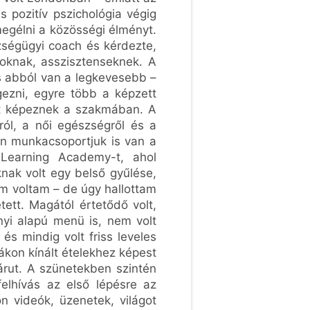
s pozitív pszichológia végig
egélni a közösségi élményt.
zségügyi coach és kérdezte,
soknak, asszisztenseknek. A
is abból van a legkevesebb –
gezni, egyre több a képzett
ást képeznek a szakmában. A
ól, a női egészségről és a
ön munkacsoportjuk is van a
 Learning Academy-t, ahol
nak volt egy belső gyűlése,
em voltam – de úgy hallottam
tett. Magától értetődő volt,
nyi alapú menü is, nem volt
 és mindig volt friss leveles
ákon kínált ételekhez képest
árut. A szünetekben szintén
elhívás az első lépésre az
n videók, üzenetek, világot