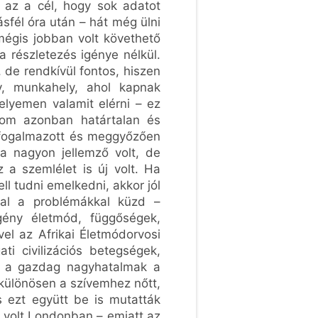
 az a cél, hogy sok adatot
sfél óra után – hát még ülni
 mégis jobban volt követhető
 részletezés igénye nélkül.
 de rendkívül fontos, hiszen
y, munkahely, ahol kapnak
elyemen valamit elérni – ez
som azonban határtalan és
an fogalmazott és meggyőzően
ra nagyon jellemző volt, de
z a szemlélet is új volt. Ha
ll tudni emelkedni, akkor jól
kkal a problémákkal küzd –
gény életmód, függőségek,
vel az Afrikai Életmódorvosi
ti civilizációs betegségek,
be a gazdag nagyhatalmak a
 különösen a szívemhez nőtt,
 ezt együtt be is mutatták
ő volt Londonban – emiatt az