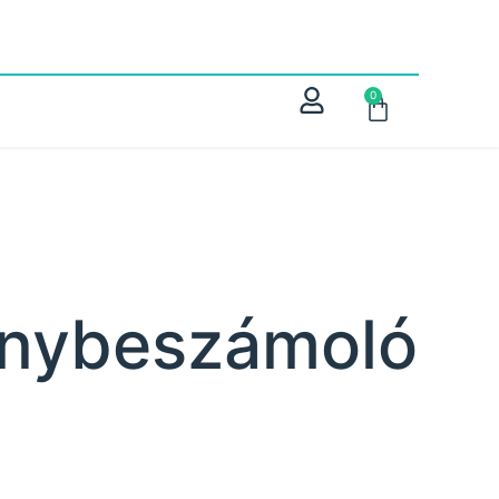
0
énybeszámoló