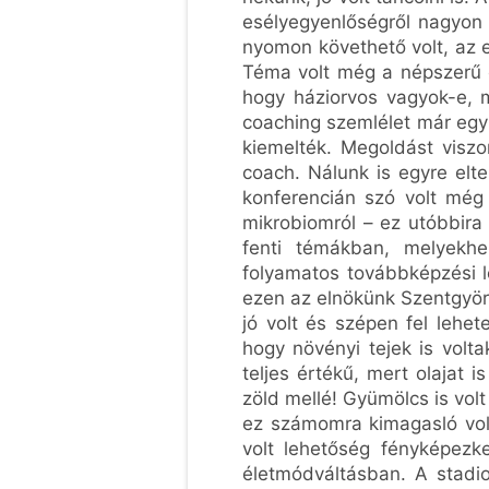
esélyegyenlőségről nagyon s
nyomon követhető volt, az 
Téma volt még a népszerű c
hogy háziorvos vagyok-e, m
coaching szemlélet már egy 
kiemelték. Megoldást viszo
coach. Nálunk is egyre elt
konferencián szó volt még
mikrobiomról – ez utóbbira
fenti témákban, melyekhe
folyamatos továbbképzési l
ezen az elnökünk Szentgyörg
jó volt és szépen fel lehet
hogy növényi tejek is volt
teljes értékű, mert olajat i
zöld mellé! Gyümölcs is vol
ez számomra kimagasló volt
volt lehetőség fényképezk
életmódváltásban. A stadio