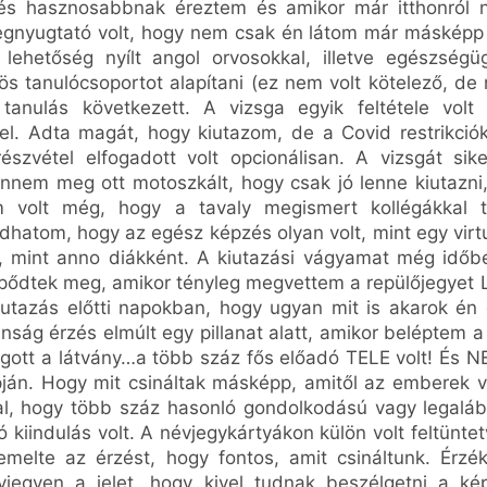
és hasznosabbnak éreztem és amikor már itthonról 
egnyugtató volt, hogy nem csak én látom már másképp 
 lehetőség nyílt angol orvosokkal, illetve egészségü
s tanulócsoportot alapítani (ez nem volt kötelező, de
anulás következett. A vizsga egyik feltétele volt
tel. Adta magát, hogy kiutazom, de a Covid restrikció
részvétel elfogadott volt opcionálisan. A vizsgát sik
nnem meg ott motoszkált, hogy csak jó lenne kiutazni
m volt még, hogy a tavaly megismert kollégákkal t
hatom, hogy az egész képzés olyan volt, mint egy virt
 mint anno diákként. A kiutazási vágyamat még időb
lepődtek meg, amikor tényleg megvettem a repülőjegye
iutazás előtti napokban, hogy ugyan mit is akarok én 
lanság érzés elmúlt egy pillanat alatt, amikor beléptem
ott a látvány…a több száz fős előadó TELE volt! És 
ján. Hogy mit csináltak másképp, amitől az emberek vég
al, hogy több száz hasonló gondolkodású vagy legaláb
 kiindulás volt. A névjegykártyákon külön volt feltünt
emelte az érzést, hogy fontos, amit csináltunk. Érz
vjegyen a jelet, hogy kivel tudnak beszélgetni a ké