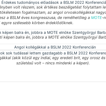
yben volt részem, sok értékes beszélgetést folytattam le 
tökéletesen fogalmaztam, az angol orvoskollégákkal nagyon 
esz a BSLM éves kongresszusa, de remélhetőleg a
MOTE
-n
i egyre szélesebb körben érdeklődőknek.
ti képen balra én, jobbra a MOTE elnöke Szentgyörgyi Bar
ákkal (akik közül egy indiai, egy eredeti brit, egy orosz és
születésű volt – nincs mindenki a képen).