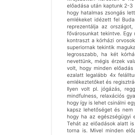
előadása után kaptunk 2-3 p
hogy hatalmas zsongás lett 
emlékeket idézett fel Buda
reprezentálja az országot
fővárosunkat tekintve. Egy 
kontraszt a kórházi orvosok
superiornak tekintik maguka
legrosszabb, ha két kórh
nevettünk, mégis érzek val
volt, hogy minden előadás 
ezalatt legalább 4x feláll
emlékeztetőket és regisztrác
Ilyen volt pl. jógázás, re
mindfulness, relaxációs gya
hogy így is lehet csinálni e
kapsz lehetőséget és nem 
hogy ha az egészségügyi el
Tehát az előadások alatt is 
torna is. Mivel minden elő