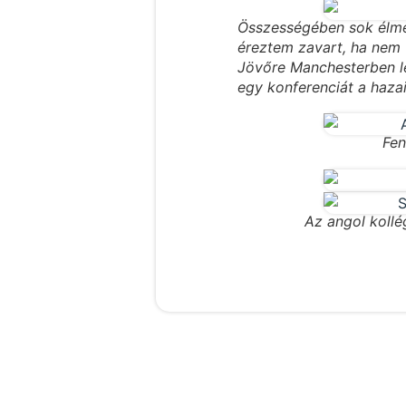
Összességében sok élmén
éreztem zavart, ha nem 
Jövőre Manchesterben l
egy konferenciát a haza
Fen
Az angol kollég