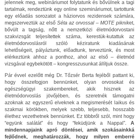
jelennek meg, webináriumot folytatunk és bővülnek a tagi
tartalmak, rendeztünk egy online szemináriumot, tartottunk
egy előadás sorozatot a háziorvos rezidensek számára,
megszerveztük az első
Séta az orvossal – MOTE piknik
et,
bővült a tagság, nőtt a nemzetközi életmódorvostani
szakvizsgát teljesítettek száma, kerestük-kutattuk az
életmódorvoslásról szóló kéziratunk kiadásának
lehetőségeit, pályáztunk, előadtunk, terveztünk, és most
elérkeztünk ahhoz a ponthoz, ahol az első – életmód
vizsgával egybekötött – kongresszusunkat állítjuk össze.
Pár évvel ezelőtt még Dr. Tőzsér Berta fejéből pattant ki,
hogy összefogjon bennünket, olyan orvosokat és
egészségügyi szakembereket, akik hisznek az
életmódorvoslás jövőjében, és szeretnék támogatni
azoknak az egyszerű elveknek a megismerését laikus és
szakmai körökben, melyek szebb, teljesebb, hosszabb
élethez vezethetnek bennünket. Ez többről szól, mint hogy
“együnk salátát” és hogy “feküdjünk a Nappal”.
A
mindennapjaink apró döntései, amik szokásainkká
fejlődnek, meghatározzák, hogy milyen emberré