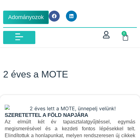
Adományozok
0
IBLM VIZSGA 2026
2 éves a MOTE
SZERETETTEL A FÖLD NAPJÁRA
Az elmúlt két év tapasztalatgyűjtéssel, egymás
megismerésével és a kezdeti fontos lépésekkel telt.
Elindítottuk a honlapunkat, melyen rendszeresen új cikkek