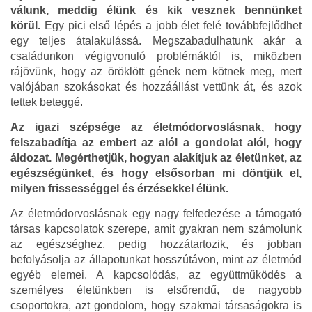
válunk, meddig élünk és kik vesznek bennünket
körül.
Egy pici első lépés a jobb élet felé továbbfejlődhet
egy teljes átalakulássá. Megszabadulhatunk akár a
családunkon végigvonuló problémáktól is, miközben
rájövünk, hogy az öröklött gének nem kötnek meg, mert
valójában szokásokat és hozzáállást vettünk át, és azok
tettek beteggé.
Az igazi szépsége az életmódorvoslásnak, hogy
felszabadítja az embert az alól a gondolat alól, hogy
áldozat. Megérthetjük, hogyan alakítjuk az életünket, az
egészségünket, és hogy elsősorban mi döntjük el,
milyen frissességgel és érzésekkel élünk.
Az életmódorvoslásnak egy nagy felfedezése a támogató
társas kapcsolatok szerepe, amit gyakran nem számolunk
az egészséghez, pedig hozzátartozik, és jobban
befolyásolja az állapotunkat hosszútávon, mint az életmód
egyéb elemei. A kapcsolódás, az együttműködés a
személyes életünkben is elsőrendű, de nagyobb
csoportokra, azt gondolom, hogy szakmai társaságokra is