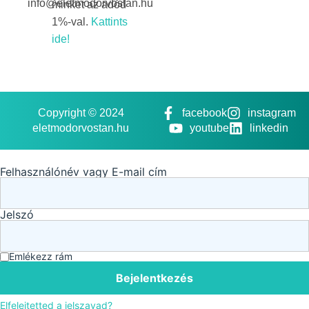
info@eletmodorvostan.hu
minket az adód
1%-val.
Kattints
ide!
Copyright © 2024
facebook
instagram
eletmodorvostan.hu
youtube
linkedin
Felhasználónév vagy E-mail cím
Jelszó
Emlékezz rám
Bejelentkezés
Elfelejtetted a jelszavad?