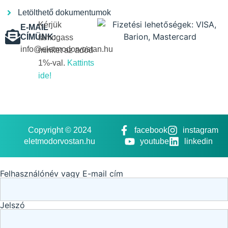
Letölthető dokumentumok
Kérjük
E-MAIL
CÍMÜNK:
támogass
info@eletmodorvostan.hu
minket az adód
1%-val.
Kattints
ide!
Copyright © 2024
facebook
instagram
eletmodorvostan.hu
youtube
linkedin
Felhasználónév vagy E-mail cím
Jelszó