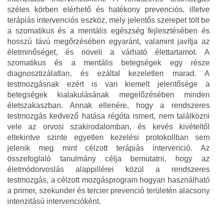
széles körben elérhető és hatékony prevenciós, illetve
terápiás intervenciós eszköz, mely jelentős szerepet tölt be
a szomatikus és a mentális egészség fejlesztésében és
hosszú távú megőrzésében egyaránt, valamint javítja az
életminőséget, és növeli a várható élettartamot. A
szomatikus és a mentális betegségek egy része
diagnosztizálatlan, és ezáltal kezeletlen marad. A
testmozgásnak ezért is van kiemelt jelentősége a
betegségek kialakulásának megelőzésében minden
életszakaszban. Annak ellenére, hogy a rendszeres
testmozgás kedvező hatása régóta ismert, nem találkozni
vele az orvosi szakirodalomban, és kevés kivételtől
eltekintve szinte egyetlen kezelési protokollban sem
jelenik meg mint célzott terápiás intervenció. Az
összefoglaló tanulmány célja bemutatni, hogy az
életmódorvoslás alappillérei közül a rendszeres
testmozgás, a célzott mozgásprogram hogyan használható
a primer, szekunder és tercier prevenció területén alacsony
intenzitású intervencióként.