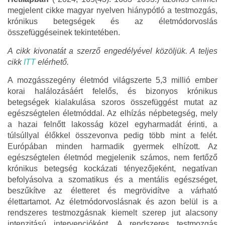
megjelent cikke magyar nyelven hiánypótló a testmozgás,
krónikus betegségek és az életmódorvoslás
összefüggéseinek tekintetében.
A cikk kivonatát a szerző engedélyével közöljük. A teljes
cikk
ITT
elérhető.
A mozgásszegény életmód világszerte 5,3 millió ember
korai halálozásáért felelős, és bizonyos krónikus
betegségek kialakulása szoros összefüggést mutat az
egészségtelen életmóddal. Az elhízás népbetegség, mely
a hazai felnőtt lakosság közel egyharmadát érinti, a
túlsúllyal élőkkel összevonva pedig több mint a felét.
Európában minden harmadik gyermek elhízott. Az
egészségtelen életmód megjelenik számos, nem fertőző
krónikus betegség kockázati tényezőjeként, negatívan
befolyásolva a szomatikus és a mentális egészséget,
beszűkítve az életteret és megrövidítve a várható
élettartamot. Az életmódorvoslásnak és azon belül is a
rendszeres testmozgásnak kiemelt szerep jut alacsony
intenzitású intervencióként. A rendszeres testmozgás