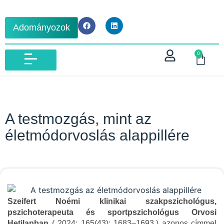
Adományozok
0
IBLM VIZSGA 2026
A testmozgás, mint az
életmódorvoslás alappillére
Szeifert Noémi klinikai szakpszichológus,
pszichoterapeuta és sportpszichológus Orvosi
Hetilapban
( 2024; 165(43): 1683–1693.) azonos címmel