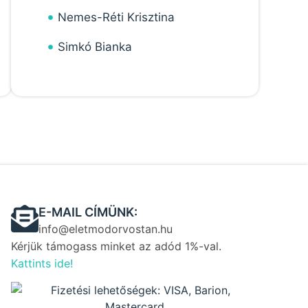
Nemes-Réti Krisztina
Simkó Bianka
E-MAIL CÍMÜNK:
info@eletmodorvostan.hu
Kérjük támogass minket az adód 1%-val.
Kattints ide!