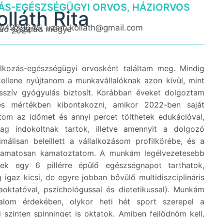
S-EGÉSZSÉGÜGYI ORVOS, HÁZIORVOS
olláth Rita
304939645, uzem.kollath@gmail.com
ád-Csanád megye
2024
lkozás-egészségügyi orvosként találtam meg. Mindig
kellene nyújtanom a munkavállalóknak azon kívül, mint
passzív gyógyulás biztosít. Korábban éveket dolgoztam
jes mértékben kibontakozni, amikor 2022-ben saját
tom az időmet és annyi percet tölthetek edukációval,
lag indokoltnak tartok, illetve amennyit a dolgozó
álisan beleillett a vállalkozásom profilkörébe, és a
lyamatosan kamatoztatom. A munkám legélvezetesebb
nek egy 6 pillérre épülő egészségnapot tarthatok,
igaz kicsi, de egyre jobban bővülő multidiszciplináris
gaoktatóval, pszichológussal és dietetikussal). Munkám
alom érdekében, olykor heti hét sport szerepel a
szinten spinninget is oktatok. Amiben fejlődnöm kell,