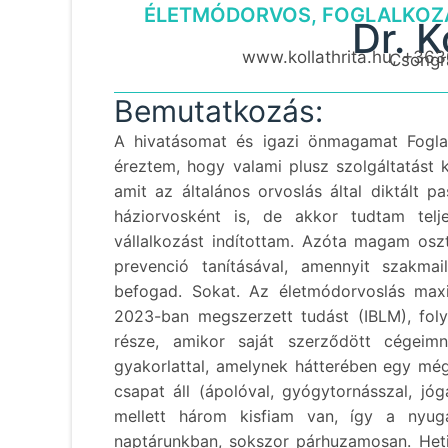
ÉLETMÓDORVOS, FOGLALKOZÁ
Dr. K
www.kollathrita.hu, +36
Csongr
Bemutatkozás:
A hivatásomat és igazi önmagamat Fogla
éreztem, hogy valami plusz szolgáltatást 
amit az általános orvoslás által diktált 
háziorvosként is, de akkor tudtam tel
vállalkozást indítottam. Azóta magam osz
prevenció tanításával, amennyit szakmai
befogad. Sokat. Az életmódorvoslás maxim
2023-ban megszerzett tudást (IBLM), fo
része, amikor saját szerződött cégeim
gyakorlattal, amelynek hátterében egy még 
csapat áll (ápolóval, gyógytornásszal, jó
mellett három kisfiam van, így a nyug
naptárunkban, sokszor párhuzamosan. Heti 