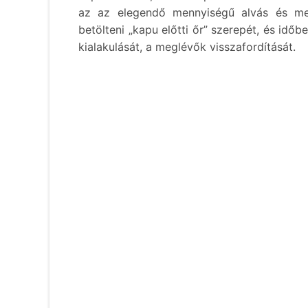
az az elegendő mennyiségű alvás és me
betölteni „kapu előtti őr” szerepét, és idő
kialakulását, a meglévők visszafordítását.