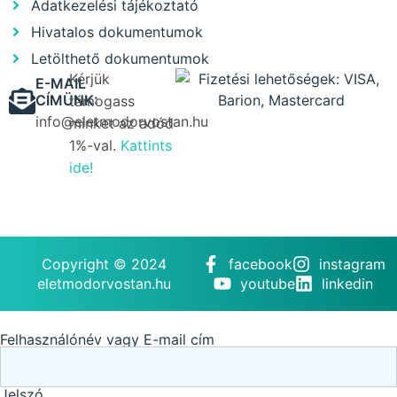
Adatkezelési tájékoztató
Hivatalos dokumentumok
Letölthető dokumentumok
Kérjük
E-MAIL
CÍMÜNK:
támogass
info@eletmodorvostan.hu
minket az adód
1%-val.
Kattints
ide!
Copyright © 2024
facebook
instagram
eletmodorvostan.hu
youtube
linkedin
Felhasználónév vagy E-mail cím
Jelszó