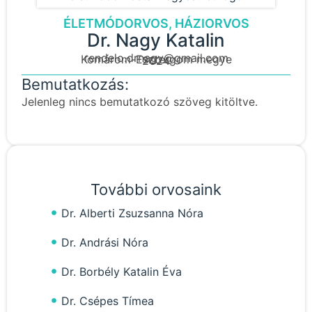
ÉLETMÓDORVOS, HÁZIORVOS
Dr. Nagy Katalin
rendelo.drnagy@gmail.com
Komárom-Esztergom megye
2024
Bemutatkozás:
Jelenleg nincs bemutatkozó szöveg kitöltve.
További orvosaink
Dr. Alberti Zsuzsanna Nóra
Dr. Andrási Nóra
Dr. Borbély Katalin Éva
Dr. Csépes Tímea