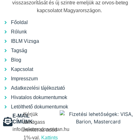
visszaszorítását és új szintre emeljük az orvos-beteg
kapcsolatot Magyarországon.
Főoldal
Rólunk
IBLM Vizsga
Tagság
Blog
Kapcsolat
Impresszum
Adatkezelési tájékoztató
Hivatalos dokumentumok
Letölthető dokumentumok
Kérjük
E-MAIL
CÍMÜNK:
támogass
info@eletmodorvostan.hu
minket az adód
1%-val.
Kattints