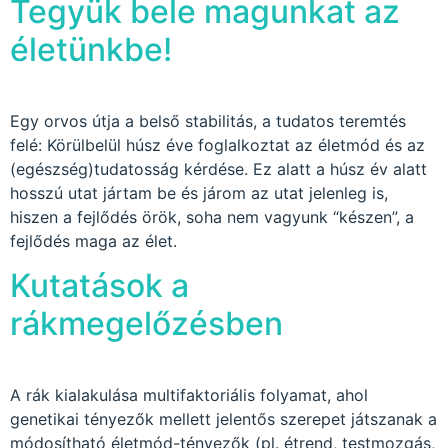
Tegyük bele magunkat az
életünkbe!
Egy orvos útja a belső stabilitás, a tudatos teremtés
felé: Körülbelül húsz éve foglalkoztat az életmód és az
(egészség)tudatosság kérdése. Ez alatt a húsz év alatt
hosszú utat jártam be és járom az utat jelenleg is,
hiszen a fejlődés örök, soha nem vagyunk “készen”, a
fejlődés maga az élet.
Kutatások a
rákmegelőzésben
A rák kialakulása multifaktoriális folyamat, ahol
genetikai tényezők mellett jelentős szerepet játszanak a
módosítható életmód-tényezők (pl. étrend, testmozgás,