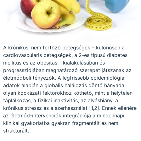
A krónikus, nem fertőző betegségek – különösen a
cardiovascularis betegségek, a 2-es típusú diabetes
mellitus és az obesitas – kialakulásában és
progressziójában meghatározó szerepet játszanak az
életmódbeli tényezők. A legfrissebb epidemiológiai
adatok alapján a globális halálozás döntő hányada
olyan kockázati faktorokhoz köthető, mint a helytelen
táplálkozás, a fizikai inaktivitás, az alváshiány, a
krónikus stressz és a szerhasználat [1,2]. Ennek ellenére
az életmód-intervenciók integrációja a mindennapi
klinikai gyakorlatba gyakran fragmentált és nem
strukturált.