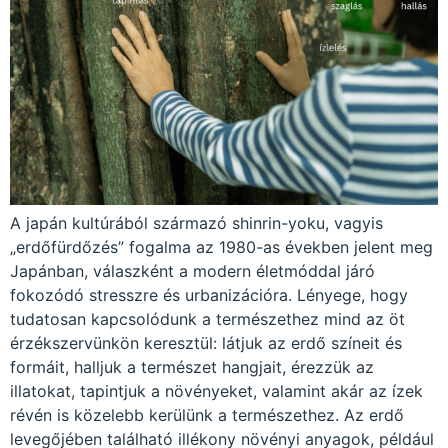
A japán kultúrából származó shinrin-yoku, vagyis
„erdőfürdőzés” fogalma az 1980-as években jelent meg
Japánban, válaszként a modern életmóddal járó
fokozódó stresszre és urbanizációra. Lényege, hogy
tudatosan kapcsolódunk a természethez mind az öt
érzékszervünkön keresztül: látjuk az erdő színeit és
formáit, halljuk a természet hangjait, érezzük az
illatokat, tapintjuk a növényeket, valamint akár az ízek
révén is közelebb kerülünk a természethez. Az erdő
levegőjében található illékony növényi anyagok, például