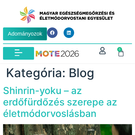
Adományozok
0
IBLM VIZSGA 2026
Kategória:
Blog
Shinrin-yoku – az
erdőfürdőzés szerepe az
életmódorvoslásban