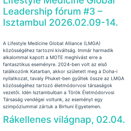
Lifestyle Medicine Global
Leadership fórum #3 –
Isztambul 2026.02.09-14.
A Lifestyle Medicine Global Alliance (LMGA)
közösségéhez tartozni kiváltság. Immár harmadik
alkalommal kapott a MOTE meghívást erre a
fantasztikus eseményre. 2024-ben volt az első
találkozónk Katarban, akkor született meg a Doha-i
nyilatkozat, tavaly Phuket-ben gyűltek össze az LMGA
közösségéhez tartozó életmódorvosi társaságok
vezetői. Idén Isztambulban a Török Életmódorvosi
Társaság vendégei voltunk, az eseményt egy
szimpóziummal zártuk a Birhuni Egyetemen.
Rákellenes világnap, 02.04.